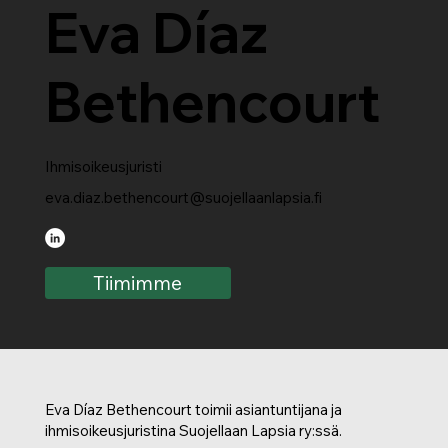
Eva Díaz
Bethencourt
Ihmisoikeusjuristi
eva.diaz.bethencourt@suojellaanlapsia.fi
Tiimimme
Eva Díaz Bethencourt toimii asiantuntijana ja
ihmisoikeusjuristina Suojellaan Lapsia ry:ssä.