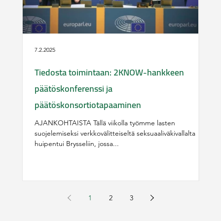
7.2.2025
14.1
Tiedosta toimintaan: 2KNOW-hankkeen
Täy
päätöskonferenssi ja
ko
päätöskonsortiotapaaminen
se
AJANKOHTAISTA Tällä viikolla työmme lasten
Täy
suojelemiseksi verkkovälitteiseltä seksuaaliväkivallalta
lap
huipentui Brysseliin, jossa...
1
2
3