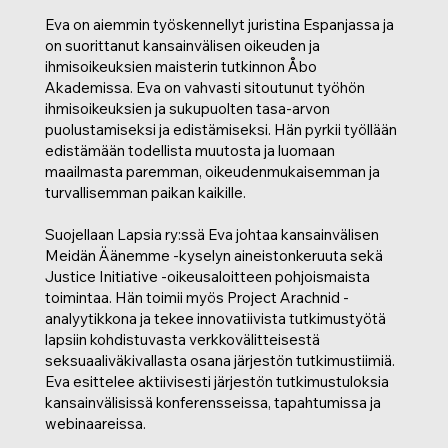
Eva on aiemmin työskennellyt juristina Espanjassa ja
on suorittanut kansainvälisen oikeuden ja
ihmisoikeuksien maisterin tutkinnon Åbo
Akademissa. Eva on vahvasti sitoutunut työhön
ihmisoikeuksien ja sukupuolten tasa-arvon
puolustamiseksi ja edistämiseksi. Hän pyrkii työllään
edistämään todellista muutosta ja luomaan
maailmasta paremman, oikeudenmukaisemman ja
turvallisemman paikan kaikille.
Suojellaan Lapsia ry:ssä Eva johtaa kansainvälisen
Meidän Äänemme -kyselyn aineistonkeruuta sekä
Justice Initiative -oikeusaloitteen pohjoismaista
toimintaa. Hän toimii myös Project Arachnid -
analyytikkona ja tekee innovatiivista tutkimustyötä
lapsiin kohdistuvasta verkkovälitteisestä
seksuaaliväkivallasta osana järjestön tutkimustiimiä.
Eva esittelee aktiivisesti järjestön tutkimustuloksia
kansainvälisissä konferensseissa, tapahtumissa ja
webinaareissa.