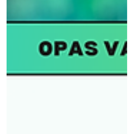
uhriksi
OPAS Tämä tukiopas tarjoaa neuvoja ja tukea vanhemmille ja
huoltajille, joiden lapsi on joutunut verkkovälitteisen
seksuaaliväkivallan...