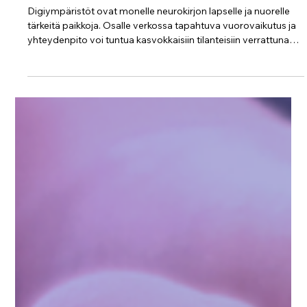
6 päivää sitten
1 min käytetty lukemiseen
Ohjeistus: Neurokirjon lasten ja nuorten
digiturvataitojen tukeminen
Digiympäristöt ovat monelle neurokirjon lapselle ja nuorelle
tärkeitä paikkoja. Osalle verkossa tapahtuva vuorovaikutus ja
yhteydenpito voi tuntua kasvokkaisiin tilanteisiin verrattuna
helpommin hallittavalta. Digilaitteet ovat monelle neurokirjon
lapselle myös tärkeä arjen tuki esimerkiksi kommunikoinnissa,
ajanhallinnassa, arjen järjestämisessä ja itsenäisyyden
vahvistamisessa. Digiympäristöihin liittyy kuitenkin myös
riskejä. Neurokirjon lapset ja nuoret ovat suuremmass