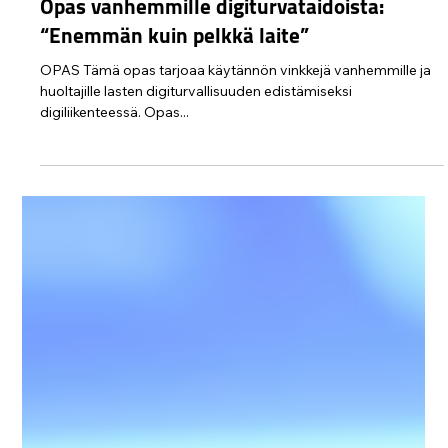
Protect Children
24.6.2025
1 min käytetty lukemiseen
Opas vanhemmille digiturvataidoista:
“Enemmän kuin pelkkä laite”
OPAS Tämä opas tarjoaa käytännön vinkkejä vanhemmille ja
huoltajille lasten digiturvallisuuden edistämiseksi
digiliikenteessä. Opas...