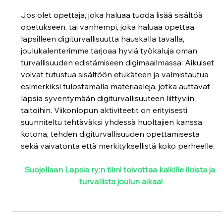
Jos olet opettaja, joka haluaa tuoda lisää sisältöä 
opetukseen, tai vanhempi, joka haluaa opettaa 
lapsilleen digiturvallisuutta hauskalla tavalla, 
joulukalenterimme tarjoaa hyviä työkaluja oman 
turvallisuuden edistämiseen digimaailmassa.
 Aikuiset 
voivat tutustua sisältöön etukäteen ja valmistautua 
esimerkiksi tulostamalla materiaaleja, jotka auttavat 
lapsia syventymään digiturvallisuuteen liittyviin 
taitoihin. 
Viikonlopun aktiviteetit on erityisesti 
suunniteltu tehtäväksi yhdessä huoltajien kanssa 
kotona, tehden digiturvallisuuden opettamisesta 
sekä vaivatonta että merkityksellistä koko perheelle.
Suojellaan Lapsia ry:n tiimi toivottaa kaikille iloista ja 
turvallista joulun aikaa!