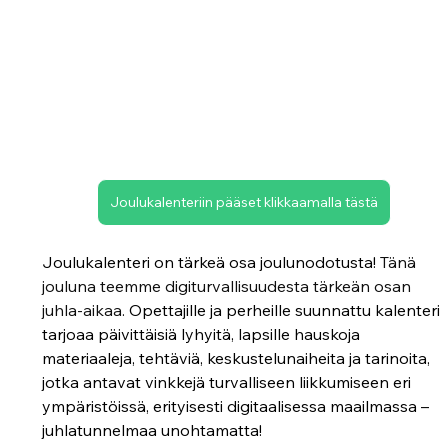
Joulukalenteriin pääset klikkaamalla tästä
Joulukalenteri on tärkeä osa joulunodotusta! 
Tänä 
jouluna teemme digiturvallisuudesta tärkeän osan 
juhla-aikaa.
 Opettajille ja perheille suunnattu kalenteri 
tarjoaa päivittäisiä lyhyitä, lapsille hauskoja 
materiaaleja, tehtäviä, keskustelunaiheita ja tarinoita, 
jotka antavat vinkkejä turvalliseen liikkumiseen eri 
ympäristöissä, erityisesti digitaalisessa maailmassa – 
juhlatunnelmaa unohtamatta!