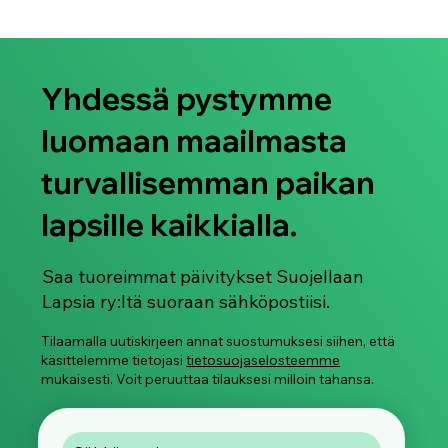
Yhdessä pystymme
luomaan maailmasta
turvallisemman paikan
lapsille kaikkialla.
Materiaali 6-9-luokkalaisille: Sillä ON
väliä!
Saa tuoreimmat päivitykset Suojellaan
Lapsia ry:ltä suoraan sähköpostiisi.
Tilaamalla uutiskirjeen annat suostumuksesi siihen, että
käsittelemme tietojasi
tietosuojaselosteemme
mukaisesti. Voit peruuttaa tilauksesi milloin tahansa.