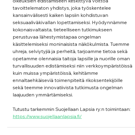
oikeuksien edistämiseen keskittyvä voittoa 
tavoittelematon yhdistys, joka työskentelee 
kansainvälisesti kaiken lapsiin kohdistuvan 
seksuaaliväkivallan lopettamiseksi. Hyödynnämme 
kokonaisvaltaista, tieteelliseen tutkimukseen 
perustuvaa lähestymistapaa ongelman 
käsittelemiseksi moninaisista näkökulmista. Tuemme 
uhreja, selviytyjiä ja perheitä, tarjoamme tietoa sekä 
opetamme olennaisia taitoja lapsille ja nuorille oman 
turvallisuuden edistämiseksi niin verkkoympäristöissä 
kuin muissa ympäristöissä, kehitämme 
ennaltaehkäiseviä toimenpiteitä rikoksentekijöille 
sekä teemme innovatiivista tutkimusta ongelman 
laajuuden ymmärtämiseksi.  
Tutustu tarkemmin Suojellaan Lapsia ry:n toimintaan: 
https://www.suojellaanlapsia.fi/