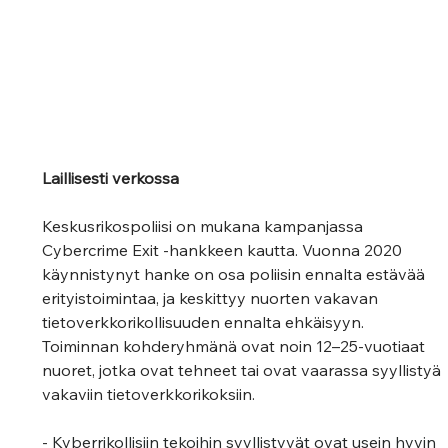
Laillisesti verkossa
Keskusrikospoliisi on mukana kampanjassa 
Cybercrime Exit -hankkeen kautta. Vuonna 2020 
käynnistynyt hanke on osa poliisin ennalta estävää 
erityistoimintaa, ja keskittyy nuorten vakavan 
tietoverkkorikollisuuden ennalta ehkäisyyn. 
Toiminnan kohderyhmänä ovat noin 12–25-vuotiaat 
nuoret, jotka ovat tehneet tai ovat vaarassa syyllistyä 
vakaviin tietoverkkorikoksiin.
- 
Kyberrikollisiin tekoihin syyllistyvät ovat usein hyvin 