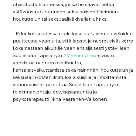
ohjeistusta tilanteessa, jossa he saavat tietää 
ystävänsä jo joutuneen seksuaalisen häirinnän, 
houkuttelun tai seksuaaliväkivallan uhriksi.
- Piilorikollisuudessa ei ole kyse auttavien palveluiden 
puutteesta vaan siitä, että lapset ja nuoret eivät kerro 
kokemastaan aikuisille vaan ensisijaisesti ystävilleen. 
Suojellaan Lapsia ry:n 
#MyFriendToo
-sivusto 
vahvistaa nuorten osallisuutta, 
kansalaisvaikuttamista sekä häirinnän, houkuttelun ja 
seksuaalirikosten ilmituloa aikuisille ja ilmoittamista 
viranomaisille, painottaa Suojellaan Lapsia ry:n 
toiminnanjohtaja, erityisasiantuntija ja 
psykoterapeutti Nina Vaaranen-Valkonen.