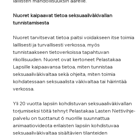
laillisten mahdollisuuksin äärelle.
Nuoret kaipaavat tietoa seksuaaliväkivallan 
tunnistamisesta
Nuoret tarvitsevat tietoa paitsi voidakseen itse toimia 
laillisesti ja turvallisesti verkossa, myös 
tunnistaakseen tietoverkoissa tapahtuvan 
rikollisuuden. Nuoret ovat kertoneet Pelastakaa 
Lapsille kaipaavansa tietoa, miten tunnistaa 
seksuaaliväkivaltaa sekä ohjeita, miten toimia 
kohdatessaan seksuaalista väkivaltaa tai häirintää 
verkossa.
Yli 20 vuotta lapsiin kohdistuvan seksuaaliväkivallan 
torjumiseksi töitä tehnyt Pelastakaa Lasten Nettivihje-
palvelu on tuottanut 6 nuorille suunnattua 
animaatiovideota erilaisten lapsiin kohdistuvaa 
seksuaaliväkivaltaa sisältävien tilanteiden 