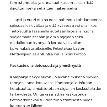
tunnistamiseksi ja ennaltaehkäisemiseksi, niistä 
ilmoittamiseksi sekä tuen hakemiseksi.
- Lapsi ja nuori ei aina edes hahmota kohdanneensa 
seksuaaliväkivaltaa ja että kyseessä voi olla rikos. 
Tietoisuutta lisäämällä autetaan lapsia ja nuoria 
suojaamaan itseään ja omia rajojaan sekä 
madalletaan kynnystä kertoa väkivallan 
kokemuksista aikuiselle, Pelastakaa Lasten 
Nettivihjeen asiantuntija Paula Soini
kertoo.
Keskustelulla tietoisuutta ja ymmärrystä
Kampanja näkyy viikon 36 aikana mukana olevien 
tahojen some-kanavissa. Kampanjalla lisätään 
tietoisuutta, ja muistutetaan digiarjen keskusteluiden 
tärkeydestä. On tärkeää jatkaa keskustelua 
tietoverkkorikollisuuden tunnistamisesta myös 
kampanjan jälkeen.