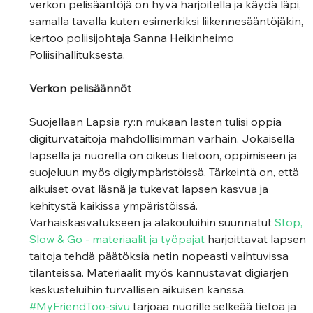
verkon pelisääntöjä on hyvä harjoitella ja käydä läpi, 
samalla tavalla kuten esimerkiksi liikennesääntöjäkin, 
kertoo poliisijohtaja Sanna Heikinheimo 
Poliisihallituksesta.
Verkon pelisäännöt 
Suojellaan Lapsia ry:n mukaan lasten tulisi oppia 
digiturvataitoja mahdollisimman varhain. Jokaisella 
lapsella ja nuorella on oikeus tietoon, oppimiseen ja 
suojeluun myös digiympäristöissä. Tärkeintä on, että 
aikuiset ovat läsnä ja tukevat lapsen kasvua ja 
kehitystä kaikissa ympäristöissä. 
Varhaiskasvatukseen ja alakouluihin suunnatut 
Stop, 
Slow & Go - materiaalit ja työpajat
 harjoittavat lapsen 
taitoja tehdä päätöksiä netin nopeasti vaihtuvissa 
tilanteissa. Materiaalit myös kannustavat digiarjen 
keskusteluihin turvallisen aikuisen kanssa. 
#MyFriendToo-sivu
 tarjoaa nuorille selkeää tietoa ja 