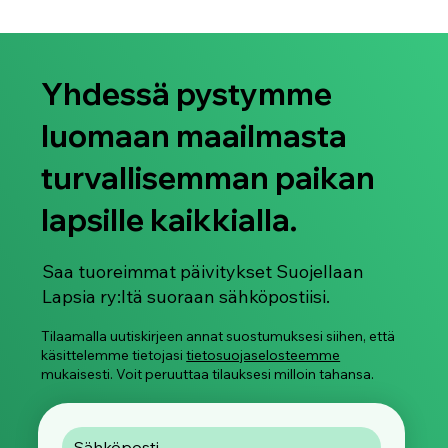
Yhdessä pystymme
luomaan maailmasta
turvallisemman paikan
lapsille kaikkialla.
Suojellaan Lapsia ry juhlistaa Pride-
kuukautta 2026
Saa tuoreimmat päivitykset Suojellaan
Lapsia ry:ltä suoraan sähköpostiisi.
Tilaamalla uutiskirjeen annat suostumuksesi siihen, että
käsittelemme tietojasi
tietosuojaselosteemme
mukaisesti. Voit peruuttaa tilauksesi milloin tahansa.