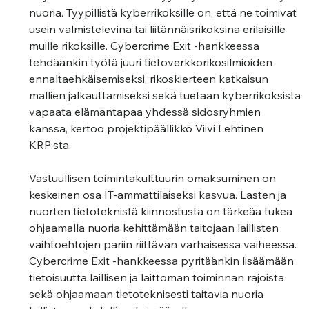
nuoria. Tyypillistä kyberrikoksille on, että ne toimivat 
usein valmistelevina tai liitännäisrikoksina erilaisille 
muille rikoksille. Cybercrime Exit -hankkeessa 
tehdäänkin työtä juuri tietoverkkorikosilmiöiden 
ennaltaehkäisemiseksi, rikoskierteen katkaisun 
mallien jalkauttamiseksi sekä tuetaan kyberrikoksista 
vapaata elämäntapaa yhdessä sidosryhmien 
kanssa, kertoo projektipäällikkö Viivi Lehtinen 
KRP:sta.  
Vastuullisen toimintakulttuurin omaksuminen on 
keskeinen osa IT-ammattilaiseksi kasvua. Lasten ja 
nuorten tietoteknistä kiinnostusta on tärkeää tukea 
ohjaamalla nuoria kehittämään taitojaan laillisten 
vaihtoehtojen pariin riittävän varhaisessa vaiheessa. 
Cybercrime Exit -hankkeessa pyritäänkin lisäämään 
tietoisuutta laillisen ja laittoman toiminnan rajoista 
sekä ohjaamaan tietoteknisesti taitavia nuoria 