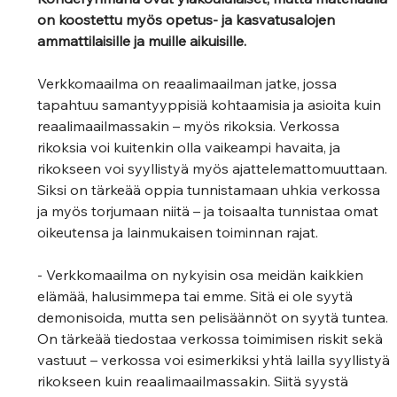
on koostettu myös opetus- ja kasvatusalojen 
ammattilaisille ja muille aikuisille.
Verkkomaailma on reaalimaailman jatke, jossa 
tapahtuu samantyyppisiä kohtaamisia ja asioita kuin 
reaalimaailmassakin – myös rikoksia. Verkossa 
rikoksia voi kuitenkin olla vaikeampi havaita, ja 
rikokseen voi syyllistyä myös ajattelemattomuuttaan. 
Siksi on tärkeää oppia tunnistamaan uhkia verkossa 
ja myös torjumaan niitä – ja toisaalta tunnistaa omat 
oikeutensa ja lainmukaisen toiminnan rajat.
- Verkkomaailma on nykyisin osa meidän kaikkien 
elämää, halusimmepa tai emme. Sitä ei ole syytä 
demonisoida, mutta sen pelisäännöt on syytä tuntea. 
On tärkeää tiedostaa verkossa toimimisen riskit sekä 
vastuut – verkossa voi esimerkiksi yhtä lailla syyllistyä 
rikokseen kuin reaalimaailmassakin. Siitä syystä 