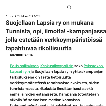
Protect Children
2.9.2024
Suojellaan Lapsia ry on mukana
Tunnista, opi, ilmoita! -kampanjassa
jolla estetään verkkoympäristöissä
tapahtuvaa rikollisuutta
AJANKOHTAISTA
Poliisihallituksen
, 
Keskusrikospoliisin
 sekä 
Pelastakaa 
Lapset ry:n
 ja Suojellaan lapsia ry:n yhteiskampanjan 
tarkoituksena on lisätä tietoisuutta 
verkkoympäristössä tapahtuvista rikoksista, niiden 
tunnistamisesta, rikoksista ilmoittamisesta sekä 
samalla niiden estämisestä. Kampanja toteutetaan 
viikolla 36 sosiaalisen median kanavissa. 
Kohderyhmänä ovat yläkoululaiset, mutta materiaalia 