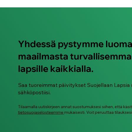
Yhdessä pystymme luom
maailmasta turvallisemma
Älylaseja käytetään jo nyt
naisten ja lasten
lapsille kaikkialla.
salakuvaamiseen
Saa tuoreimmat päivitykset Suojellaan Lapsia 
sähköpostiisi.
Tilaamalla uutiskirjeen annat suostumuksesi siihen, että käsi
tietosuojaselosteemme
mukaisesti. Voit peruuttaa tilauksesi