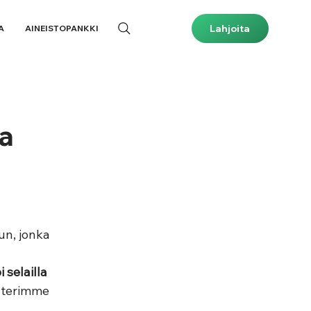
Lahjoita
A
AINEISTOPANKKI
ta
lun, jonka 
selailla 
enterimme 