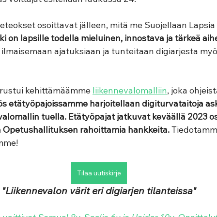
teokset osoittavat jälleen, mitä me Suojellaan Lapsia 
ki on lapsille todella mieluinen, innostava ja tärkeä aih
a ilmaisemaan ajatuksiaan ja tunteitaan digiarjesta myö
perustui kehittämäämme 
liikennevalomalliin
, joka ohjeist
s etätyöpajoissamme harjoitellaan digiturvataitoja ask
evalomallin tuella. Etätyöpajat jatkuvat keväällä 2023 o
a Opetushallituksen rahoittamia hankkeita. 
Tiedotamme
mme! 
Tilaa uutiskirje
"Liikennevalon värit eri digiarjen tilanteissa"