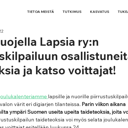
TIETOA MEISTÄ
TUTKIMUS
KASVATUS
TUKE
22
uojella Lapsia ry:n
skilpailuun osallistunei
sia ja katso voittajat!
joulukalenteriamme 
lapsille ja nuorille piirrustuskilpai
alon värit eri digiarjen tilanteissa. 
Parin viikon aikana 
ta ympäri Suomen useita upeita taideteoksia, joita voi 
rrustuskilpailun taideteoksia voi myös selata joulukal
s voittajat esitellään luukussa 24. 