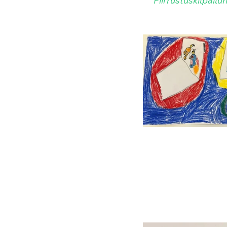
Piirrustuskilpailun