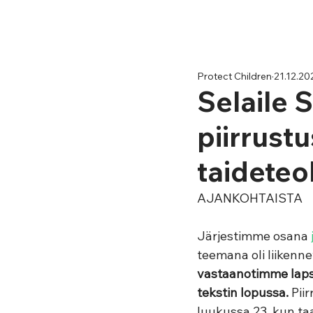
Protect Children
21.12.20
Selaile S
piirrustu
taideteok
AJANKOHTAISTA
Järjestimme osana 
teemana oli liikennev
vastaanotimme lapsil
tekstin lopussa.
 Pii
luukussa 23, kun taa