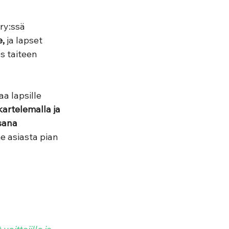
ry:ssä 
e,
 ja lapset 
s taiteen 
aa lapsille 
artelemalla ja 
sana 
 asiasta pian 