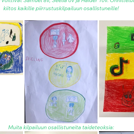
 voittivat Samuel 8v, Seelia 6v ja Haider 10v. Onnittelut v
kiitos kaikille piirrustuskilpailuun osallistuneille!
Muita kilpailuun osallistuneita taideteoksia: