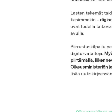
Lasten tekemät taide
tiesimmekin – 
digiar
ovat todella taitavi
avulla.  
Piirrustuskilpailu 
digiturvataitoja. 
Myö
piirtämällä, liikenn
Oikeusministeriön j
lisää uutiskirjeessä