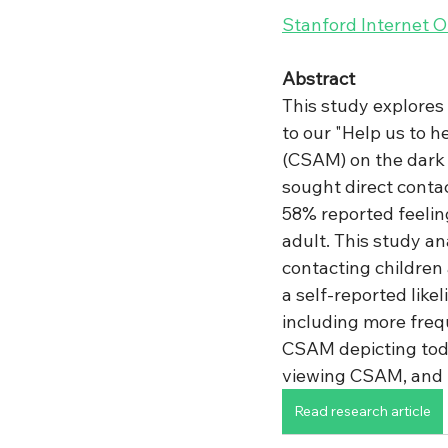
Stanford Internet 
Abstract
This study explores
to our "Help us to h
(CSAM) on the dark 
sought direct conta
58% reported feeling
adult. This study an
contacting children 
a self-reported like
including more freq
CSAM depicting todd
viewing CSAM, and b
Read research article