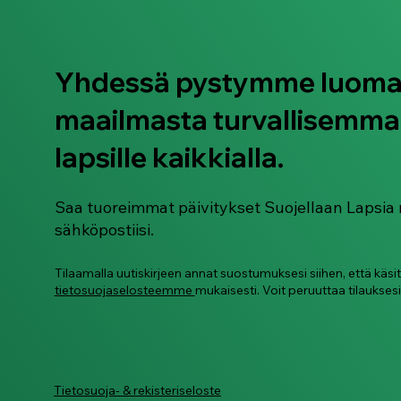
Yhdessä pystymme luom
maailmasta turvallisemma
Älylaseja käytetään jo nyt
naisten ja lasten
lapsille kaikkialla.
salakuvaamiseen
Saa tuoreimmat päivitykset Suojellaan Lapsia 
sähköpostiisi.
Tilaamalla uutiskirjeen annat suostumuksesi siihen, että käsi
tietosuojaselosteemme
mukaisesti. Voit peruuttaa tilauksesi
Tietosuoja- & rekisteriseloste