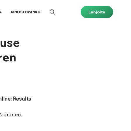
Lahjoita
A
AINEISTOPANKKI
buse
ren
line: Results 
 Vaaranen-