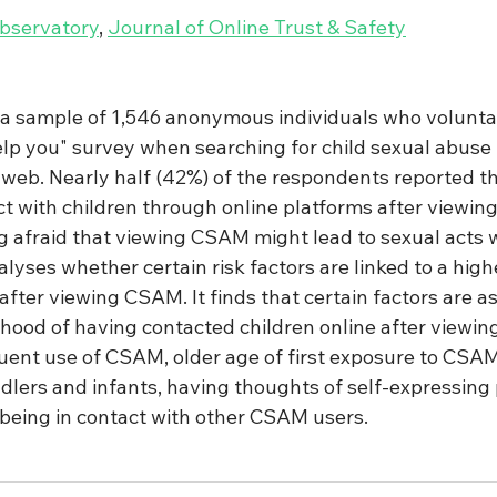
Observatory
, 
Journal of Online Trust & Safety
 a sample of 1,546 anonymous individuals who volunta
elp you" survey when searching for child sexual abuse 
web. Nearly half (42%) of the respondents reported th
ct with children through online platforms after viewi
 afraid that viewing CSAM might lead to sexual acts wi
alyses whether certain risk factors are linked to a highe
after viewing CSAM. It finds that certain factors are a
lihood of having contacted children online after viewi
uent use of CSAM, older age of first exposure to CSAM
lers and infants, having thoughts of self-expressing p
eing in contact with other CSAM users.