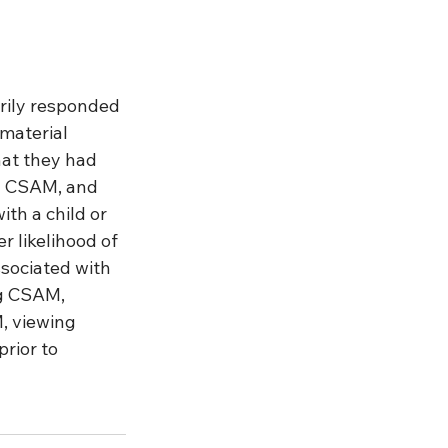
rily responded 
material 
at they had 
ng CSAM, and 
th a child or 
r likelihood of 
ssociated with 
ng CSAM, 
, viewing 
rior to 