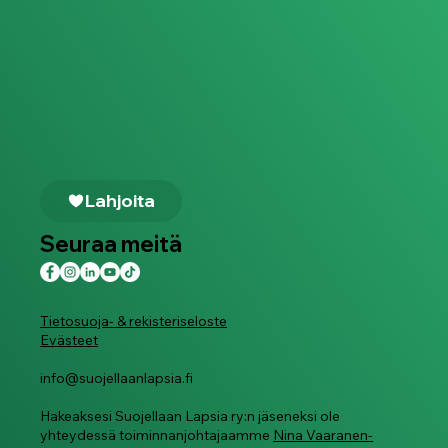
Lahjoita
Seuraa meitä
Tietosuoja- & rekisteriseloste
Evästeet
info@suojellaanlapsia.fi
Hakeaksesi Suojellaan Lapsia ry:n jäseneksi ole
yhteydessä toiminnanjohtajaamme
Nina Vaaranen-