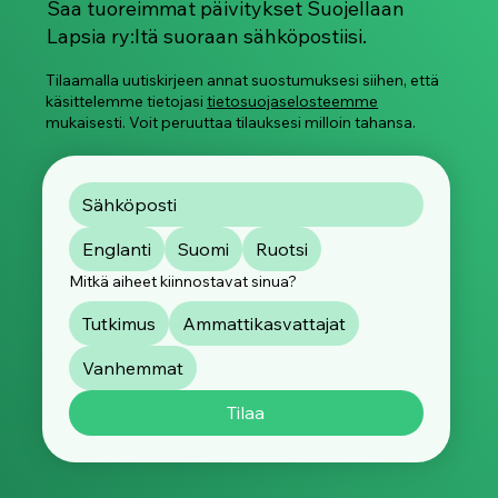
Saa tuoreimmat päivitykset Suojellaan
Lapsia ry:ltä suoraan sähköpostiisi.
Tilaamalla uutiskirjeen annat suostumuksesi siihen, että
käsittelemme tietojasi
tietosuojaselosteemme
mukaisesti. Voit peruuttaa tilauksesi milloin tahansa.
Englanti
Suomi
Ruotsi
Mitkä aiheet kiinnostavat sinua?
Tutkimus
Ammattikasvattajat
Vanhemmat
Tilaa