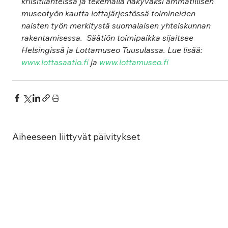
kriisitilanteissa ja tekemällä näkyväksi ammatillisen 
museotyön kautta lottajärjestössä toimineiden 
naisten työn merkitystä suomalaisen yhteiskunnan 
rakentamisessa.  Säätiön toimipaikka sijaitsee 
Helsingissä ja Lottamuseo Tuusulassa. Lue lisää: 
www.lottasaatio.fi
 ja 
www.lottamuseo.fi
Aiheeseen liittyvät päivitykset