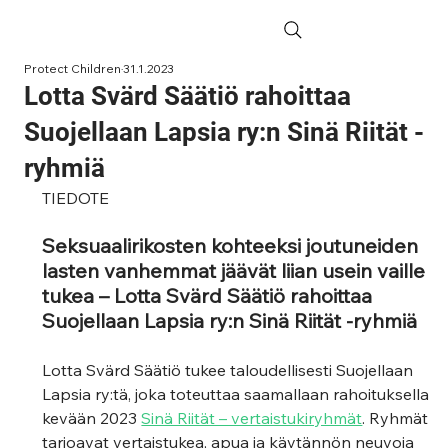
Protect Children
31.1.2023
Lotta Svärd Säätiö rahoittaa
Suojellaan Lapsia ry:n Sinä Riität -
ryhmiä
TIEDOTE
Seksuaalirikosten kohteeksi joutuneiden 
lasten vanhemmat jäävät liian usein vaille 
tukea – Lotta Svärd Säätiö rahoittaa 
Suojellaan Lapsia ry:n Sinä Riität -ryhmiä
Lotta Svärd Säätiö tukee taloudellisesti Suojellaan 
Lapsia ry:tä, joka toteuttaa saamallaan rahoituksella 
kevään 2023 
Sinä Riität – vertaistukiryhmät
. Ryhmät 
tarjoavat vertaistukea, apua ja käytännön neuvoja 