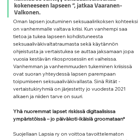
kokeneeseen lapseen ”, jatkaa Vaaranen-
Valkonen. 
Oman lapsen joutuminen seksuaalirikoksen kohteeksi 
on vanhemmalle valtava kriisi. Kun vanhempi saa 
tietoa ja tukea lapseen kohdistuneesta 
seksuaaliväkivaltatraumasta sekä käytännön 
ohjeistusta ja vertaistukea se auttaa jaksamaan jopa 
vuosia kestävän rikosprosessiin eri vaiheissa. 
Vanhemman ja vanhemmuuden tukeminen kriisissä 
ovat suoran yhteydessä lapsen parempaan 
toipumiseen seksuaaliväkivallasta. Sinä Riität -
vertaistukiryhmiä on järjestetty jo vuodesta 2021 
alkaen ja niiden tarve on suuri. 
Yhä nuoremmat lapset riskissä digitaalisissa 
ympäristöissä – jo päiväkoti-ikäisiä groomataan* 
Suojellaan Lapsia ry on voittoa tavoittelematon 