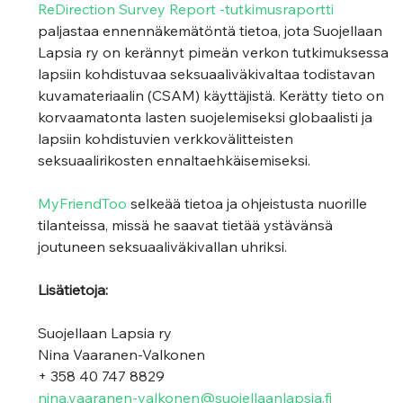
ReDirection Survey Report -tutkimusraportti
paljastaa ennennäkemätöntä tietoa, jota Suojellaan 
Lapsia ry on kerännyt pimeän verkon tutkimuksessa 
lapsiin kohdistuvaa seksuaaliväkivaltaa todistavan 
kuvamateriaalin (CSAM) käyttäjistä. Kerätty tieto on 
korvaamatonta lasten suojelemiseksi globaalisti ja 
lapsiin kohdistuvien verkkovälitteisten 
seksuaalirikosten ennaltaehkäisemiseksi.
MyFriendToo
 selkeää tietoa ja ohjeistusta nuorille 
tilanteissa, missä he saavat tietää ystävänsä 
joutuneen seksuaaliväkivallan uhriksi.
Lisätietoja:
Suojellaan Lapsia ry 
Nina Vaaranen-Valkonen
+ 358 40 747 8829
nina.vaaranen-valkonen@suojellaanlapsia.fi