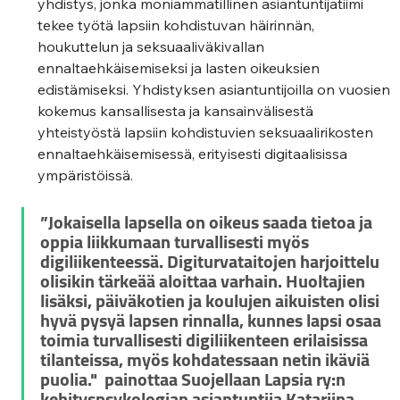
yhdistys, jonka moniammatillinen asiantuntijatiimi 
tekee työtä lapsiin kohdistuvan häirinnän, 
houkuttelun ja seksuaaliväkivallan 
ennaltaehkäisemiseksi ja lasten oikeuksien 
edistämiseksi. Yhdistyksen asiantuntijoilla on vuosien 
kokemus kansallisesta ja kansainvälisestä 
yhteistyöstä lapsiin kohdistuvien seksuaalirikosten 
ennaltaehkäisemisessä, erityisesti digitaalisissa 
ympäristöissä. 
”Jokaisella lapsella on oikeus saada tietoa ja 
oppia liikkumaan turvallisesti myös 
digiliikenteessä. Digiturvataitojen harjoittelu 
olisikin tärkeää aloittaa varhain. Huoltajien 
lisäksi, päiväkotien ja koulujen aikuisten olisi 
hyvä pysyä lapsen rinnalla, kunnes lapsi osaa 
toimia turvallisesti digiliikenteen erilaisissa 
tilanteissa, myös kohdatessaan netin ikäviä 
puolia."  painottaa Suojellaan Lapsia ry:n 
kehityspsykologian asiantuntija 
Katariina 