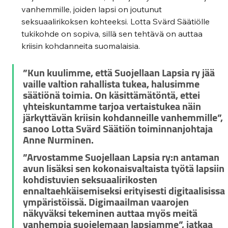
vanhemmille, joiden lapsi on joutunut 
seksuaalirikoksen kohteeksi. Lotta Svärd Säätiölle 
tukikohde on sopiva, sillä sen tehtävä on auttaa 
kriisin kohdanneita suomalaisia.  
”Kun kuulimme, että Suojellaan Lapsia ry jää 
vaille valtion rahallista tukea, halusimme 
säätiönä toimia. On käsittämätöntä, ettei 
yhteiskuntamme tarjoa vertaistukea näin 
järkyttävän kriisin kohdanneille vanhemmille”, 
sanoo Lotta Svärd Säätiön toiminnanjohtaja 
Anne Nurminen
.
”Arvostamme Suojellaan Lapsia ry:n antaman 
avun lisäksi sen kokonaisvaltaista työtä lapsiin 
kohdistuvien seksuaalirikosten 
ennaltaehkäisemiseksi erityisesti digitaalisissa 
ympäristöissä. Digimaailman vaarojen 
näkyväksi tekeminen auttaa myös meitä 
vanhempia suojelemaan lapsiamme”, jatkaa 