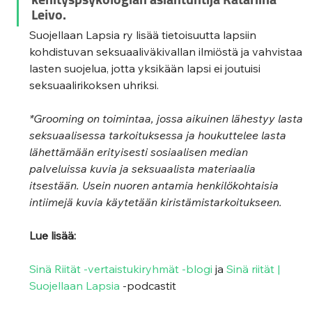
Leivo.
Suojellaan Lapsia ry lisää tietoisuutta lapsiin 
kohdistuvan seksuaaliväkivallan ilmiöstä ja vahvistaa 
lasten suojelua, jotta yksikään lapsi ei joutuisi 
seksuaalirikoksen uhriksi. 
*Grooming on toimintaa, jossa aikuinen lähestyy lasta 
seksuaalisessa tarkoituksessa ja houkuttelee lasta 
lähettämään erityisesti sosiaalisen median 
palveluissa kuvia ja seksuaalista materiaalia 
itsestään. Usein nuoren antamia henkilökohtaisia 
intiimejä kuvia käytetään kiristämistarkoitukseen.
Lue lisää:
Sinä Riität -vertaistukiryhmät -blogi
 ja 
Sinä riität | 
Suojellaan Lapsia
 -podcastit