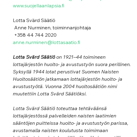
www.suojellaanlapsia.fi
Lotta Svärd Säätiö
 Anne Nurminen, toiminnanjohtaja
 +358 44 744 2020
anne.nurminen@lottasaatio.fi
Lotta Svärd Säätiö 
on 1921–44 toimineen 
lottajärjestön huolto- ja avustustyön suora perillinen. 
Syksyllä 1944 lotat perustivat Suomen Naisten 
Huoltosäätiön jatkamaan lottajärjestön huolto- ja 
avustustyötä. Vuonna 2004 huoltosäätiön nimi 
muutettiin Lotta Svärd Säätiöksi. 
Lotta Svärd Säätiö toteuttaa tehtäväänsä 
lottajärjestössä palvelleiden naisten laatimien 
sääntöjen puitteissa huolto- ja avustustyön parissa, 
avustamalla naisten koulutusta toimimaan 