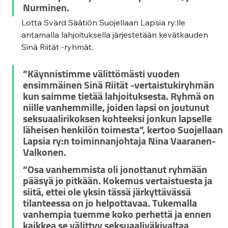
Nurminen.
Lotta Svärd Säätiön Suojellaan Lapsia ry:lle 
antamalla lahjoituksella järjestetään kevätkauden 
Sinä Riität -ryhmät.
”Käynnistimme välittömästi vuoden 
ensimmäinen Sinä Riität -vertaistukiryhmän 
kun saimme tietää lahjoituksesta. Ryhmä on 
niille vanhemmille, joiden lapsi on joutunut 
seksuaalirikoksen kohteeksi jonkun lapselle 
läheisen henkilön toimesta”, kertoo Suojellaan 
Lapsia ry:n toiminnanjohtaja 
Nina Vaaranen-
Valkonen
. 
”Osa vanhemmista oli jonottanut ryhmään 
pääsyä jo pitkään. Kokemus vertaistuesta ja 
siitä, ettei ole yksin tässä järkyttävässä 
tilanteessa on jo helpottavaa. Tukemalla 
vanhempia tuemme koko perhettä ja ennen 
kaikkea se välittyy seksuaaliväkivaltaa 