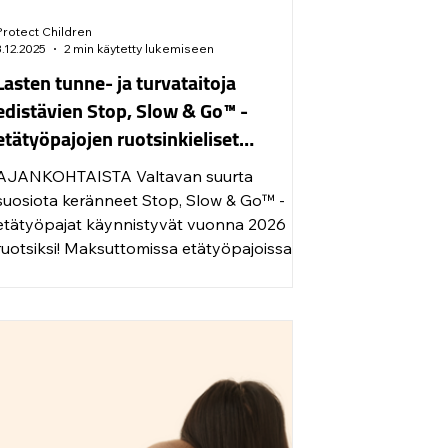
Protect Children
3.12.2025
2 min käytetty lukemiseen
Lasten tunne- ja turvataitoja
edistävien Stop, Slow & Go™ -
etätyöpajojen ruotsinkieliset
toteutukset alkavat tammikuussa
AJANKOHTAISTA Valtavan suurta
2026!
suosiota keränneet Stop, Slow & Go™ -
tätyöpajat käynnistyvät vuonna 2026
ruotsiksi! Maksuttomissa etätyöpajoissa
lapset harjoittelevat ja oppivat tärkeitä
tunne- ja turvataitoja hauskalla ja
innostavalla tavalla, askarrellen ja
avoimesti keskustellen. Työpajoissa
pohditaan ja opetellaan digiturvataitoihin,
kehon rajoihin sekä tunnetaitoihin liittyviä
tärkeitä taitoja ja viestejä. Työpajat ovat
Suojellaan Lapsia ry:n asiantuntijoiden