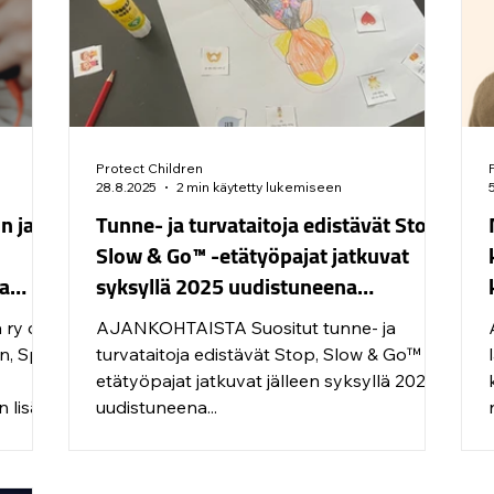
pitkäaikaisiin seurauksiin
Protect Children
28.8.2025
2 min käytetty lukemiseen
n ja
Tunne- ja turvataitoja edistävät Stop,
Slow & Go™ -etätyöpajat jatkuvat
ta
syksyllä 2025 uudistuneena
työpajakokonaisuutena!
 ry on
AJANKOHTAISTA Suositut tunne- ja
n, Spot
turvataitoja edistävät Stop, Slow & Go™ -
etätyöpajat jatkuvat jälleen syksyllä 2025
uudistuneena...
lusta ja
la 47