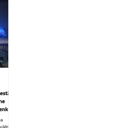
lle
tä,
ä
ekä
estä,
he
enkin
ja
älistä,