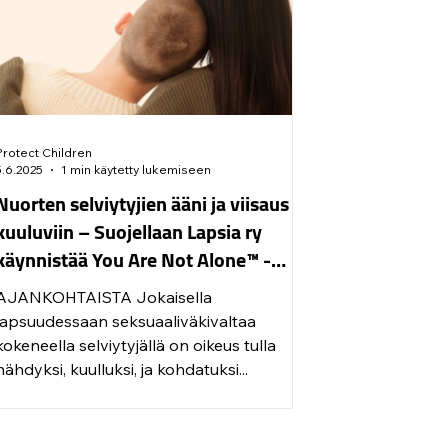
ohjaamia. S
Protect Children
5.6.2025
1 min käytetty lukemiseen
Nuorten selviytyjien ääni ja viisaus
kuuluviin – Suojellaan Lapsia ry
käynnistää You Are Not Alone™ -
vertaistukiryhmän lapsuudessaan
AJANKOHTAISTA Jokaisella
seksuaaliväkivaltaa kokeneille
lapsuudessaan seksuaaliväkivaltaa
nuorille aikuisille
kokeneella selviytyjällä on oikeus tulla
nähdyksi, kuulluksi, ja kohdatuksi...