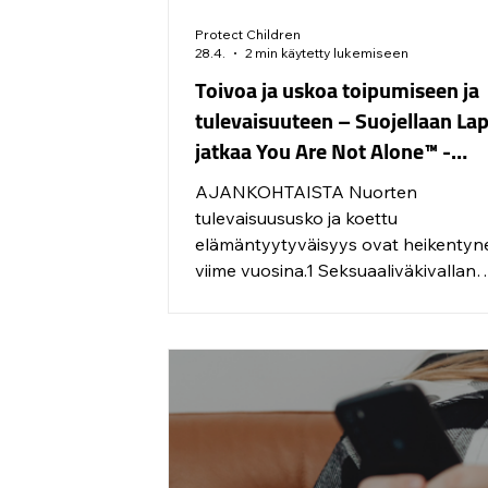
Protect Children
28.4.
2 min käytetty lukemiseen
Toivoa ja uskoa toipumiseen ja
tulevaisuuteen – Suojellaan Lap
jatkaa You Are Not Alone™ -
vertaistukitoimintaa lapsuude
AJANKOHTAISTA Nuorten
seksuaaliväkivaltaa kokeneille
tulevaisuususko ja koettu
29-vuotiaille nuorille aikuisille
elämäntyytyväisyys ovat heikentyn
viime vuosina.1 Seksuaaliväkivallan
kokemukset voivat lisätä turvattomu
epävarmuutta sekä haastaa jaksamis
toiveikkuutta nuorten arjessa. Vertai
voi kuitenkin palauttaa uskoa tuleva
toipumiseen. Suojellaan Lapsia ry ja
merkitykselliseksi koettua You Are 
Alone™ –vertaistukitoimintaa
lapsuudessaan seksuaaliväkivaltaa