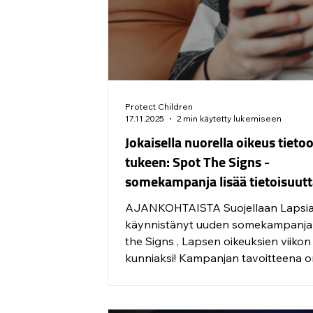
kokeneille 18–29-vuotiaille nuorten
aikuisten hy
Protect Children
17.11.2025
2 min käytetty lukemiseen
Jokaisella nuorella oikeus tietoo
tukeen: Spot The Signs -
somekampanja lisää tietoisuut
verkossa tapahtuvasta
AJANKOHTAISTA Suojellaan Lapsia
seksuaaliväkivallasta
käynnistänyt uuden somekampanja
the Signs , Lapsen oikeuksien viikon
kunniaksi! Kampanjan tavoitteena on lisätä
tietoisuutta verkossa tapahtuvasta
seksuaalisesta häirinnästä, houkutte
muusta seksuaaliväkivallasta. Viikol