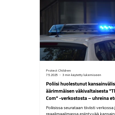
toteutettava kampanja tarjoaa nuori
ikätasoista tietoa haitallisten
verkkokohtaamisten hälytysmerkeis
rohkaisee nuoria kertomaan ikävist
kokemuksista turvallisille aikuisille s
kannustaa aik
Protect Children
7.5.2025
3 min käytetty lukemiseen
Poliisi huolestunut kansainvälis
äärimmäisen väkivaltaisesta "T
Com" -verkostosta – uhreina et
lapset ja nuoret
Poliisissa seurataan tiiviisti verkossa 
reaalimaailmassa esiintyvää kansainv