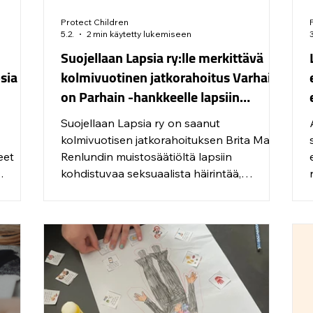
Protect Children
5.2.
2 min käytetty lukemiseen
Suojellaan Lapsia ry:lle merkittävä
sia ry
kolmivuotinen jatkorahoitus Varhain
on Parhain -hankkeelle lapsiin
ssaan
kohdistuvan seksuaaliväkivallan
Suojellaan Lapsia ry on saanut
 18–
ehkäisemistä tukevaan työhön
kolmivuotisen jatkorahoituksen Brita Maria
eet
Renlundin muistosäätiöltä lapsiin
e
kohdistuvaa seksuaalista häirintää,
utta ja
houkuttelua ja muuta seksuaaliväkivaltaa
ta ja
ehkäisevään työhön. Vuonna 2025 säätiön
stuki
tuen avulla käynnistyneessä Varhain on
an ja
Parhain -hankkeessa edistetään
tkaa
valtakunnallista työtä lasten ja nuorten
Not
suojelemiseksi vahvistamalla varhaista
ennaltaehkäisyä ja reagointia lapsiin
kohdistuvaan seksuaaliväkivaltaan ja sen