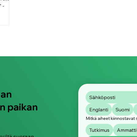
 -
yisesti
semassa
ja
asian
aan
n paikan
Englanti
Suomi
Mitkä aiheet kiinnostavat 
Tutkimus
Ammattik
ry:ltä suoraan