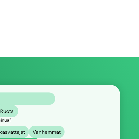
Ruotsi
sinua?
asvattajat
Vanhemmat