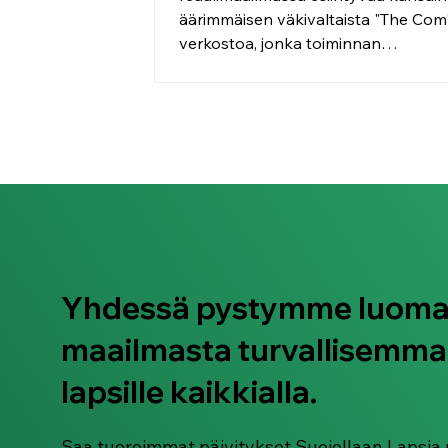
äärimmäisen väkivaltaista "The Com"
verkostoa, jonka toiminnan
rantautumisesta myös Suomeen on
viitteitä. Verkoston uhreina ovat erit
lapset, nuoret ja haavoittuvassa a
olevat henkilöt. Poliisi toivoo lasten 
nuorten läheisiltä tarkkaavaisuutta 
suhteen.
Yhdessä pystymme luom
maailmasta turvallisemma
lapsille kaikkialla.
Saa tuoreimmat päivitykset Suojellaan Lapsia 