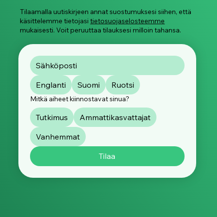
Tilaamalla uutiskirjeen annat suostumuksesi siihen, että
käsittelemme tietojasi
tietosuojaselosteemme
mukaisesti. Voit peruuttaa tilauksesi milloin tahansa.
Englanti
Suomi
Ruotsi
Mitkä aiheet kiinnostavat sinua?
Tutkimus
Ammattikasvattajat
Vanhemmat
Tilaa