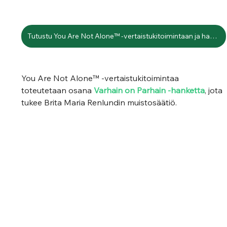
Tutustu You Are Not Alone™ -vertaistukitoimintaan ja hae mukaan
You Are Not Alone™
-vertaistukitoimintaa 
toteutetaan osana 
Varhain on Parhain -hanketta
, jota 
tukee Brita Maria Renlundin muistosäätiö.