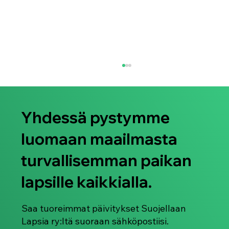
Yhdessä pystymme
luomaan maailmasta
turvallisemman paikan
lapsille kaikkialla.
ECHO Survivor Hub – Vahvistamassa
CSAM:in uhrien ja selviytyjien ääntä,
oikeuksia ja toipumista
Saa tuoreimmat päivitykset Suojellaan
Lapsia ry:ltä suoraan sähköpostiisi.