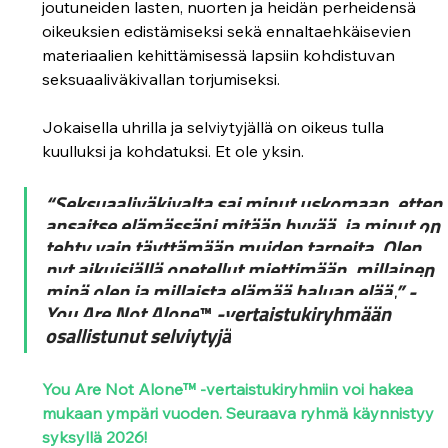
joutuneiden lasten, nuorten ja heidän perheidensä 
oikeuksien edistämiseksi sekä ennaltaehkäisevien 
materiaalien kehittämisessä lapsiin kohdistuvan 
seksuaaliväkivallan torjumiseksi. 
Jokaisella uhrilla ja selviytyjällä on oikeus tulla 
kuulluksi ja kohdatuksi. Et ole yksin. 
“Seksuaaliväkivalta sai minut uskomaan, etten 
ansaitse elämässäni mitään hyvää, ja minut on 
tehty vain täyttämään muiden tarpeita. Olen 
nyt aikuisiällä opetellut miettimään, millainen 
minä olen ja millaista elämää haluan elää.” - 
You Are Not Alone
™
 -vertaistukiryhmään 
osallistunut selviytyjä
You Are Not Alone™ -vertaistukiryhmiin voi hakea 
mukaan ympäri vuoden. Seuraava ryhmä käynnistyy 
syksyllä 2026!