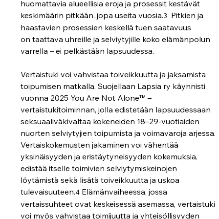
huomattavia alueellisia eroja ja prosessit kestävät 
keskimäärin pitkään, jopa useita vuosia.
  Pitkien ja 
3
haastavien prosessien keskellä tuen saatavuus 
on taattava uhreille ja selviytyjille koko elämänpolun 
varrella – ei pelkästään lapsuudessa. 
Vertaistuki voi vahvistaa toiveikkuutta ja jaksamista 
toipumisen matkalla. Suojellaan Lapsia ry käynnisti 
vuonna 2025 
You Are Not Alone™ –
vertaistukitoiminnan
,
 jolla edistetään lapsuudessaan 
seksuaaliväkivaltaa kokeneiden 18–29-vuotiaiden 
nuorten selviytyjien toipumista ja voimavaroja arjessa. 
Vertaiskokemusten jakaminen voi vähentää 
yksinäisyyden ja eristäytyneisyyden kokemuksia, 
edistää itselle toimivien selviytymiskeinojen 
löytämistä sekä lisätä toiveikkuutta ja uskoa 
tulevaisuuteen.
 Elämänvaiheessa, jossa 
4
vertaissuhteet ovat keskeisessä asemassa, vertaistuki 
voi myös vahvistaa toimijuutta ja yhteisöllisyyden 