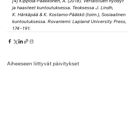
[4] Kippola-Pääkkönen, A. (2018). Vertaistuen hyödyt 
ja haasteet kuntoutuksessa. Teoksessa J. Lindh, 
K. Härkäpää & K. Kostamo-Pääkkö (toim.), Sosiaalinen 
kuntoutuksessa. Rovaniemi: Lapland University Press, 
174−191. 
Aiheeseen liittyvät päivitykset