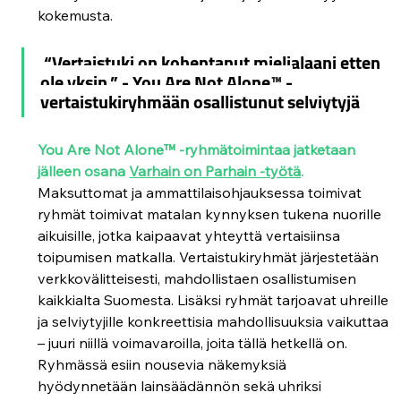
kokemusta.
“Vertaistuki on kohentanut mielialaani etten 
ole yksin.” - You Are Not Alone
™
 -
vertaistukiryhmään osallistunut selviytyjä 
You Are Not Alone™ -ryhmätoimintaa jatketaan 
jälleen osana 
Varhain on Parhain -työtä
.
Maksuttomat ja ammattilaisohjauksessa toimivat 
ryhmät toimivat matalan kynnyksen tukena nuorille 
aikuisille, jotka kaipaavat yhteyttä vertaisiinsa 
toipumisen matkalla. Vertaistukiryhmät järjestetään 
verkkovälitteisesti, mahdollistaen osallistumisen 
kaikkialta Suomesta. 
Lisäksi ryhmät tarjoavat uhreille 
ja selviytyjille konkreettisia mahdollisuuksia vaikuttaa 
– juuri niillä voimavaroilla, joita tällä hetkellä on. 
Ryhmässä esiin nousevia näkemyksiä 
hyödynnetään lainsäädännön sekä uhriksi 