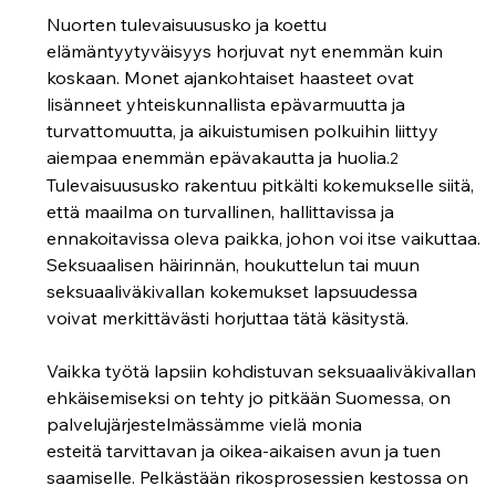
Nuorten tulevaisuususko ja koettu 
elämäntyytyväisyys horjuvat nyt enemmän kuin 
koskaan. Monet ajankohtaiset haasteet ovat 
lisänneet yhteiskunnallista epävarmuutta ja 
turvattomuutta, ja aikuistumisen polkuihin liittyy 
aiempaa enemmän epävakautta ja huolia.
2
Tulevaisuususko rakentuu pitkälti kokemukselle siitä, 
että maailma on turvallinen, hallittavissa ja 
ennakoitavissa oleva paikka, johon voi itse vaikuttaa. 
Seksuaalisen häirinnän, houkuttelun tai muun 
seksuaaliväkivallan kokemukset lapsuudessa 
voivat merkittävästi horjuttaa tätä käsitystä. 
Vaikka työtä lapsiin kohdistuvan seksuaaliväkivallan 
ehkäisemiseksi on tehty jo pitkään Suomessa, on 
palvelujärjestelmässämme vielä monia 
esteitä tarvittavan ja oikea-aikaisen avun ja tuen 
saamiselle. Pelkästään rikosprosessien kestossa on 