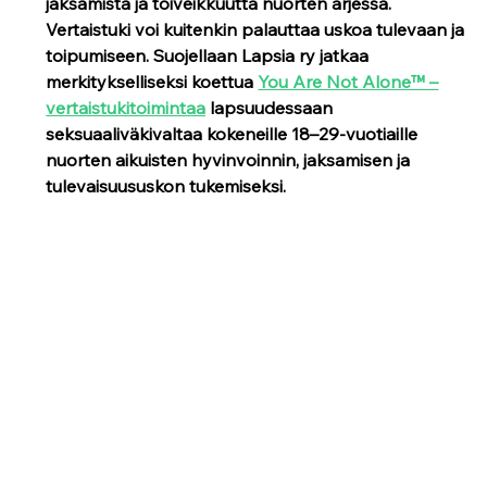
jaksamista ja toiveikkuutta nuorten arjessa. 
Vertaistuki voi kuitenkin palauttaa uskoa tulevaan ja 
toipumiseen. Suojellaan Lapsia ry jatkaa 
merkitykselliseksi koettua 
You Are Not Alone™ –
vertaistukitoimintaa
 lapsuudessaan 
seksuaaliväkivaltaa kokeneille 18–29-vuotiaille 
nuorten aikuisten hyvinvoinnin, jaksamisen ja 
tulevaisuususkon tukemiseksi.