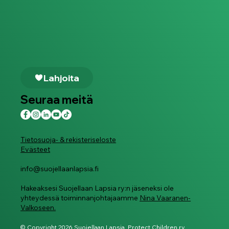
Lahjoita
Seuraa meitä
Tietosuoja- & rekisteriseloste
Evästeet
info@suojellaanlapsia.fi
Hakeaksesi Suojellaan Lapsia ry:n jäseneksi ole
yhteydessä toiminnanjohtajaamme
Nina Vaaranen-
Valkoseen.
© Copyright 2026 Suojellaan Lapsia, Protect Children ry.