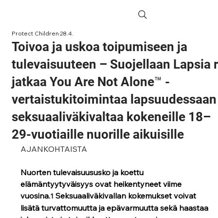
Protect Children
28.4.
Toivoa ja uskoa toipumiseen ja
tulevaisuuteen – Suojellaan Lapsia 
jatkaa You Are Not Alone™ -
vertaistukitoimintaa lapsuudessaan
seksuaaliväkivaltaa kokeneille 18–
29-vuotiaille nuorille aikuisille
AJANKOHTAISTA
Nuorten tulevaisuususko ja koettu 
elämäntyytyväisyys ovat heikentyneet viime 
vuosina.
 Seksuaaliväkivallan kokemukset voivat 
1
lisätä turvattomuutta ja epävarmuutta sekä haastaa 