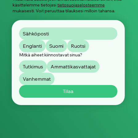
käsittelemme tietojasi
tietosuojaselosteemme
mukaisesti. Voit peruuttaa tilauksesi milloin tahansa.
Englanti
Suomi
Ruotsi
Mitkä aiheet kiinnostavat sinua?
Tutkimus
Ammattikasvattajat
Vanhemmat
Tilaa