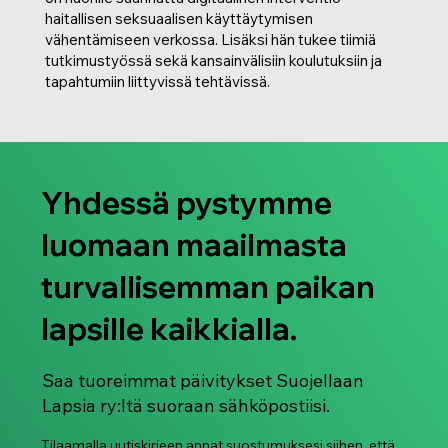
haitallisen seksuaalisen käyttäytymisen
vähentämiseen verkossa. Lisäksi hän tukee tiimiä
tutkimustyössä sekä kansainvälisiin koulutuksiin ja
tapahtumiin liittyvissä tehtävissä.
Yhdessä pystymme
luomaan maailmasta
turvallisemman paikan
lapsille kaikkialla.
Saa tuoreimmat päivitykset Suojellaan
Lapsia ry:ltä suoraan sähköpostiisi.
Tilaamalla uutiskirjeen annat suostumuksesi siihen, että