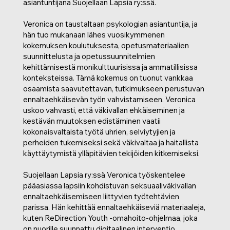
asiantuntijana Suojellaan Lapsia ry:ssä.
Veronica on taustaltaan psykologian asiantuntija, ja
hän tuo mukanaan lähes vuosikymmenen
kokemuksen koulutuksesta, opetusmateriaalien
suunnittelusta ja opetussuunnitelmien
kehittämisestä monikulttuurisissa ja ammatillisissa
konteksteissa. Tämä kokemus on tuonut vankkaa
osaamista saavutettavan, tutkimukseen perustuvan
ennaltaehkäisevän työn vahvistamiseen. Veronica
uskoo vahvasti, että väkivallan ehkäiseminen ja
kestävän muutoksen edistäminen vaatii
kokonaisvaltaista työtä uhrien, selviytyjien ja
perheiden tukemiseksi sekä väkivaltaa ja haitallista
käyttäytymistä ylläpitävien tekijöiden kitkemiseksi.
Suojellaan Lapsia ry:ssä Veronica työskentelee
pääasiassa lapsiin kohdistuvan seksuaaliväkivallan
ennaltaehkäisemiseen liittyvien työtehtävien
parissa. Hän kehittää ennaltaehkäiseviä materiaaleja,
kuten ReDirection Youth -omahoito-ohjelmaa, joka
on nuorille suunnattu digitaalinen interventio