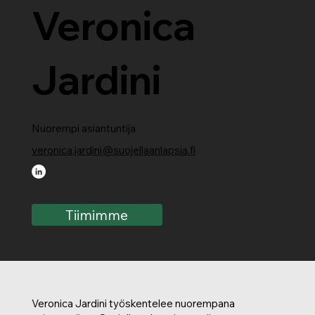
Veronica
Jardini
Nuorempi asiantuntija
veronica.jardini@suojellaanlapsia.fi
Tiimimme
Veronica Jardini työskentelee nuorempana