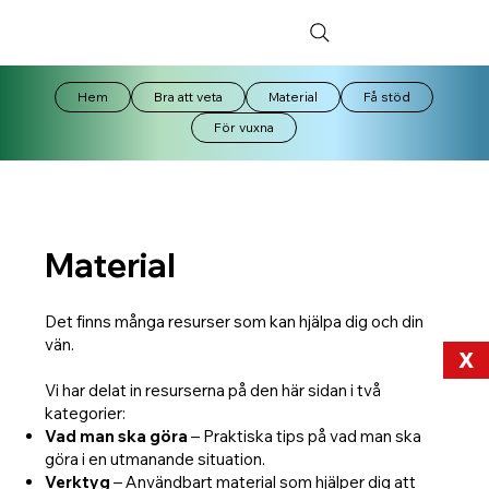
Hem
Bra att veta
Material
Få stöd
För vuxna
Material
Det finns många resurser som kan hjälpa dig och din
vän.
X
Vi har delat in resurserna på den här sidan i två
kategorier:
Vad man ska göra
– Praktiska tips på vad man ska
göra i en utmanande situation.
Verktyg
– Användbart material som hjälper dig att