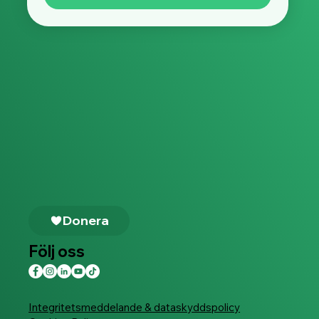
Donera
Följ oss
Integritetsmeddelande & dataskyddspolicy