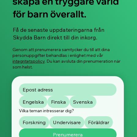
skapa en tryggare värld
för barn överallt.
Få de senaste uppdateringarna från
Skydda Barn direkt till din inkorg.
Genom att prenumerera samtycker du till att dina
personuppgifter behandlas i enlighet med vår
integritetspolicy
. Du kan avsluta din prenumeration när
som helst.
Engelska
Finska
Svenska
Vilka teman intresserar dig?
Forskning
Undervisare
Föräldrar
Prenumerera