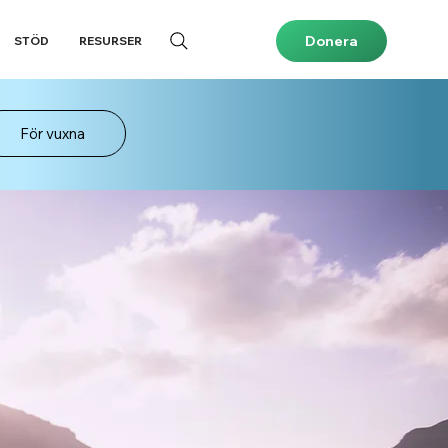
Donera
STÖD
RESURSER
För vuxna