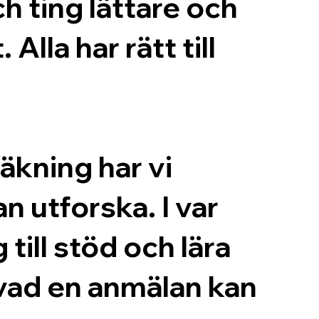
h ting lättare och
Alla har rätt till
läkning har vi
n utforska. I var
till stöd och lära
 vad en anmälan kan