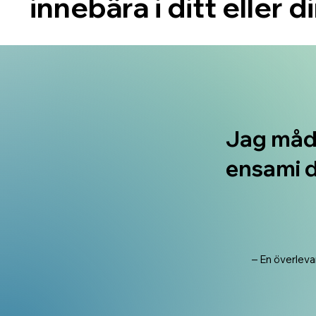
innebära i ditt eller di
Jag mådd
ensami 
– En överleva