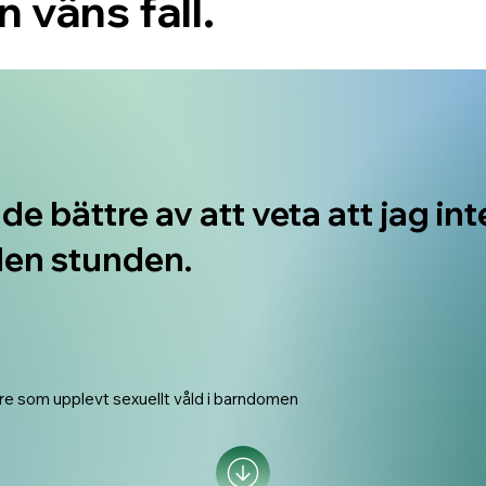
n väns fall.
e bättre av att veta att jag int
den stunden.
re som upplevt sexuellt våld i barndomen