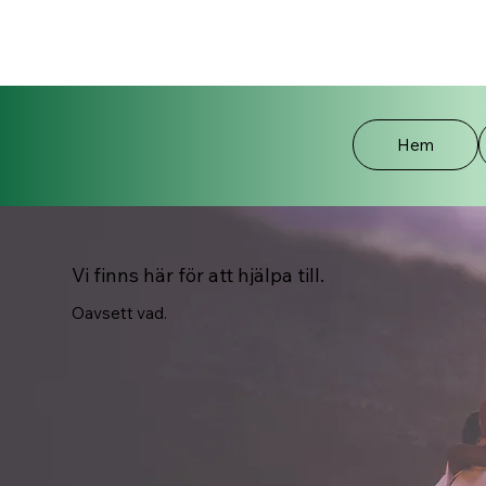
Hem
Vi finns här för att hjälpa till.
Oavsett vad.