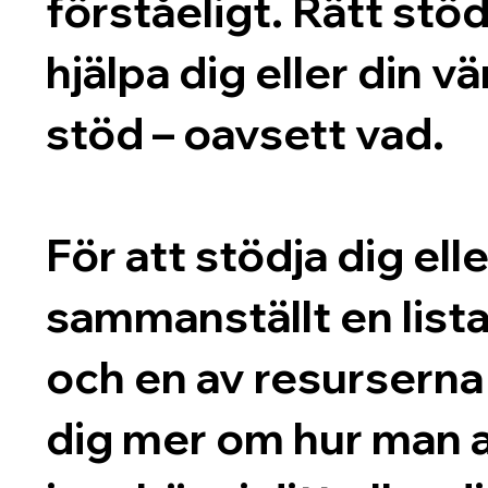
förståeligt. Rätt stö
hjälpa dig eller din vä
stöd – oavsett vad.
För att stödja dig ell
sammanställt en lista
och en av resurserna n
dig mer om hur man a