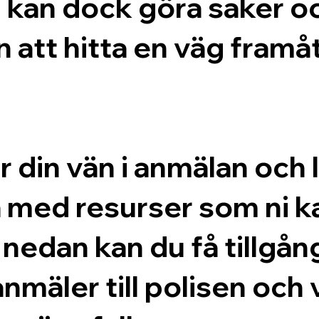
d kan dock göra saker oc
n att hitta en väg framåt. 
er din vän i anmälan och 
 med resurser som ni ka
edan kan du få tillgång 
nmäler till polisen och