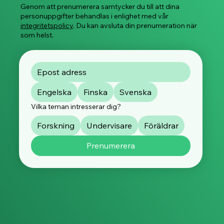
Genom att prenumerera samtycker du till att dina
personuppgifter behandlas i enlighet med vår
integritetspolicy
. Du kan avsluta din prenumeration när
som helst.
Engelska
Finska
Svenska
Vilka teman intresserar dig?
Forskning
Undervisare
Föräldrar
Prenumerera