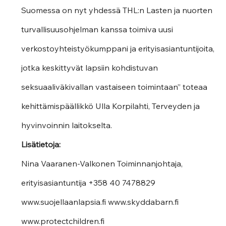
Suomessa on nyt yhdessä THL:n Lasten ja nuorten 
turvallisuusohjelman kanssa toimiva uusi 
verkostoyhteistyökumppani ja erityisasiantuntijoita, 
jotka keskittyvät lapsiin kohdistuvan 
seksuaaliväkivallan vastaiseen toimintaan” toteaa 
kehittämispäällikkö Ulla Korpilahti, Terveyden ja 
hyvinvoinnin laitokselta.
Lisätietoja:
Nina Vaaranen-Valkonen Toiminnanjohtaja, 
erityisasiantuntija +358 40 7478829
www.suojellaanlapsia.fi www.skyddabarn.fi 
www.protectchildren.fi