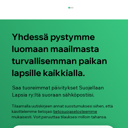
Yhdessä pystymme
luomaan maailmasta
turvallisemman paikan
lapsille kaikkialla.
Suojellaan Lapsia ry juhlistaa Pride-
kuukautta 2026
Saa tuoreimmat päivitykset Suojellaan
Lapsia ry:ltä suoraan sähköpostiisi.
Tilaamalla uutiskirjeen annat suostumuksesi siihen, että
käsittelemme tietojasi
tietosuojaselosteemme
mukaisesti. Voit peruuttaa tilauksesi milloin tahansa.