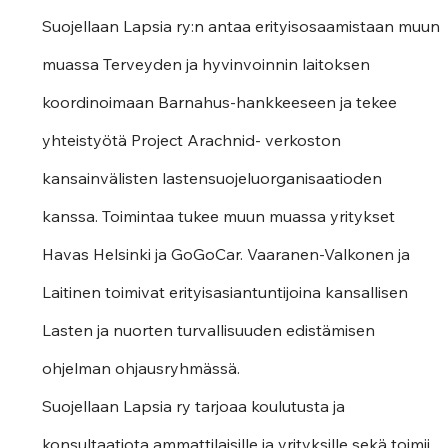
Suojellaan Lapsia ry:n antaa erityisosaamistaan muun 
muassa Terveyden ja hyvinvoinnin laitoksen 
koordinoimaan Barnahus-hankkeeseen ja tekee 
yhteistyötä Project Arachnid- verkoston 
kansainvälisten lastensuojeluorganisaatioden 
kanssa. Toimintaa tukee muun muassa yritykset 
Havas Helsinki ja GoGoCar. Vaaranen-Valkonen ja 
Laitinen toimivat erityisasiantuntijoina kansallisen 
Lasten ja nuorten turvallisuuden edistämisen 
ohjelman ohjausryhmässä.
Suojellaan Lapsia ry tarjoaa koulutusta ja 
konsultaatiota ammattilaisille ja yrityksille sekä toimii 