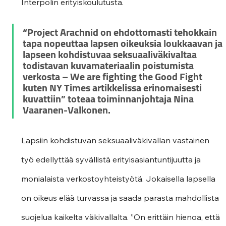
Interpolin erityiskoulutusta. 
“Project Arachnid on ehdottomasti tehokkain 
tapa nopeuttaa lapsen oikeuksia loukkaavan ja 
lapseen kohdistuvaa seksuaaliväkivaltaa 
todistavan kuvamateriaalin poistumista 
verkosta – We are fighting the Good Fight 
kuten NY Times artikkelissa erinomaisesti 
kuvattiin” toteaa toiminnanjohtaja Nina 
Vaaranen-Valkonen.
Lapsiin kohdistuvan seksuaaliväkivallan vastainen 
työ edellyttää syvällistä erityisasiantuntijuutta ja 
monialaista verkostoyhteistyötä. Jokaisella lapsella 
on oikeus elää turvassa ja saada parasta mahdollista 
suojelua kaikelta väkivallalta. ”On erittäin hienoa, että 