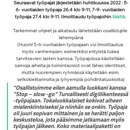
Seuraavat työpajat järjestetään huhtikuussa 2022 : 5-
6- vuotiaiden työpaja 26.4 klo 9-11, 7-9- vuotiaiden 
työpaja 27.4 klo 9-11. Ilmoittaudu työpajoihin 
täältä
.
Tarkemmat ohjeet ja aikataulu lähetetään osallistujille 
lähempänä
(Huom! 5-6-vuotiaiden työpajaan voi ilmoittautua 
myös vanhempien, esimerkiksi erityistä tukea 
tarvitsevien lasten kanssa. Työpajoissa käsitellään 
samoja aiheita ja toimintaosiot ovat lähes identtiset, 
mutta nuorempien ryhmässä käytetään esim. 
selkokielitarinoita ja lyhyempiä pohdintatuokioita)
”Osallistuimme eilen aamulla luokkani kanssa 
”Stop – slow -go” Turvallisesti digiliikenteessä 
-työpajaan. Tokaluokkalaiset kokivat aiheen 
mielenkiintoiseksi ja niinhän se onkin. Työpaja 
oli juuri sopivan mittainen ja se herätti paljon 
keskustelua, jota pääsimme jatkamaan myös 
työpajan jälkeen. Koko materiaalipaketti on 