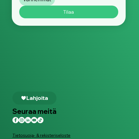
Tilaa
Lahjoita
Seuraa meitä
Tietosuoja- & rekisteriseloste