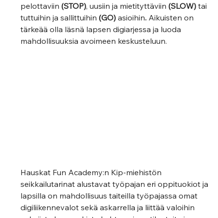
pelottaviin 
(STOP)
, uusiin ja mietityttäviin 
(SLOW)
 tai 
tuttuihin ja sallittuihin 
(GO) 
asioihin
.
 Aikuisten on 
tärkeää olla läsnä lapsen digiarjessa ja luoda 
mahdollisuuksia avoimeen keskusteluun.  
Hauskat Fun Academy:n Kip-miehistön 
seikkailutarinat alustavat työpajan eri oppituokiot ja 
lapsilla on mahdollisuus taiteilla työpajassa omat 
digiliikennevalot sekä askarrella ja liittää valoihin 