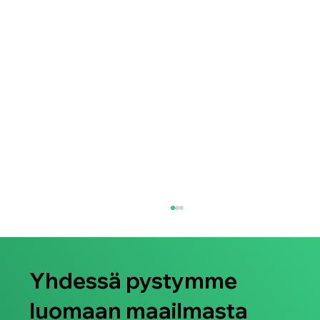
Yhdessä pystymme
luomaan maailmasta