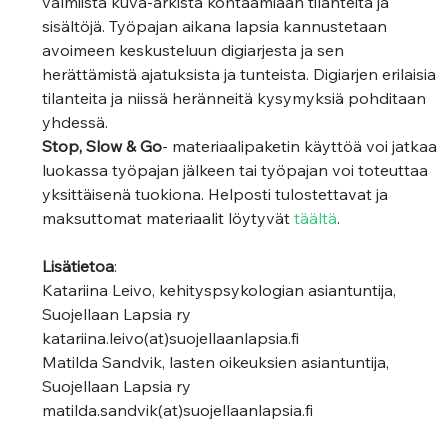
valmiista kuva-arkista kohtaamiaan tilanteita ja 
sisältöjä. Työpajan aikana lapsia kannustetaan 
avoimeen keskusteluun digiarjesta ja sen 
herättämistä ajatuksista ja tunteista. Digiarjen erilaisia 
tilanteita ja niissä heränneitä kysymyksiä pohditaan 
yhdessä. 
Stop, Slow & Go
- materiaalipaketin käyttöä voi jatkaa 
luokassa työpajan jälkeen tai työpajan voi toteuttaa 
yksittäisenä tuokiona. Helposti tulostettavat ja 
maksuttomat materiaalit löytyvät 
täältä
.
Lisätietoa
: 
Katariina Leivo, kehityspsykologian asiantuntija, 
Suojellaan Lapsia ry 
katariina.leivo(at)suojellaanlapsia.fi 
Matilda Sandvik, lasten oikeuksien asiantuntija, 
Suojellaan Lapsia ry 
matilda.sandvik(at)suojellaanlapsia.fi 