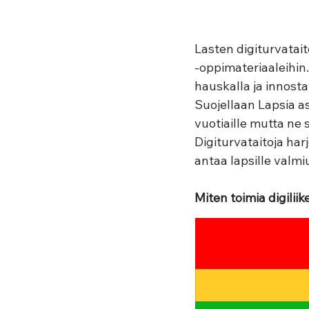
Lasten digiturvatai
-oppimateriaaleihin.
hauskalla ja innostav
Suojellaan Lapsia a
vuotiaille mutta ne s
Digiturvataitoja harj
antaa lapsille valmiu
Miten toimia digiliik