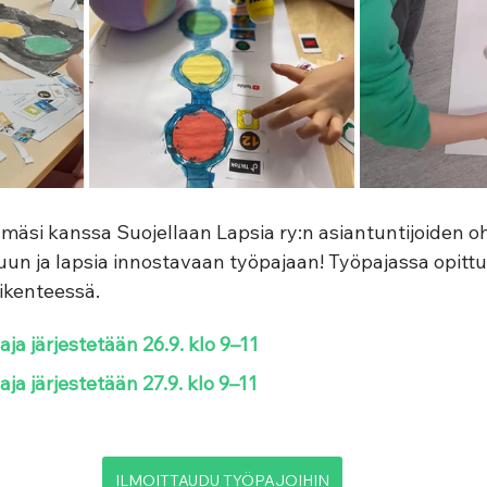
hmäsi kanssa Suojellaan Lapsia ry:n asiantuntijoiden o
uun ja lapsia innostavaan työpajaan! Työpajassa opittu
iikenteessä. 
ja järjestetään 26.9. klo 9–11 
ja järjestetään 27.9. klo 9–11
ILMOITTAUDU TYÖPAJOIHIN