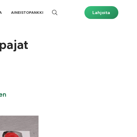
Lahjoita
A
AINEISTOPANKKI
pajat
en 