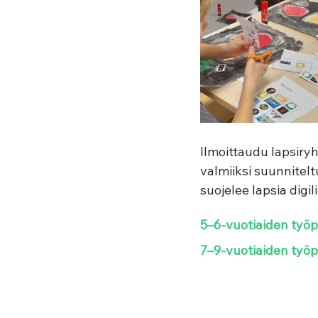
Ilmoittaudu lapsiry
valmiiksi suunnitelt
suojelee lapsia digil
5–6-vuotiaiden työpa
7–9-vuotiaiden työpa