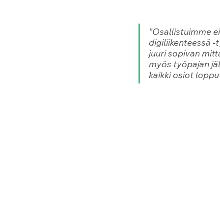
”Osallistuimme ei
digiliikenteessä -
juuri sopivan mit
myös työpajan jäl
kaikki osiot loppuv