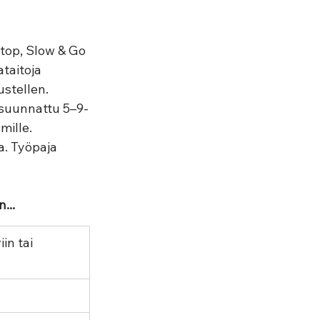
top, Slow & Go 
taitoja 
ustellen. 
 suunnattu 5–9-
mille. 
a. Työpaja 
...
in tai 