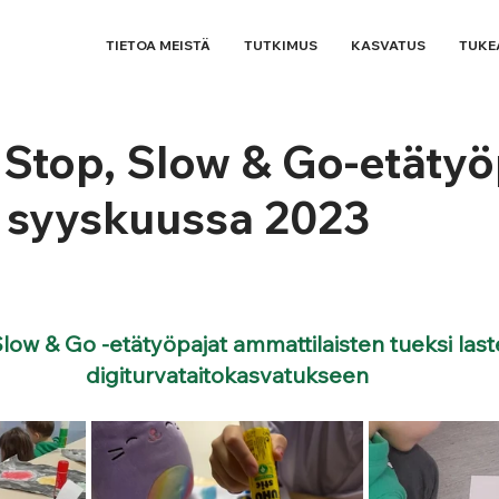
TIETOA MEISTÄ
TUTKIMUS
KASVATUS
TUKE
 Stop, Slow & Go-etätyö
 syyskuussa 2023
Slow & Go -etätyöpajat ammattilaisten tueksi last
digiturvataitokasvatukseen