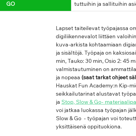
GO
tuttuihin ja sallituihin asi
Lapset taiteilevat työpajassa o
digiliikennevalot liittäen valoihi
kuva-arkista kohtaamiaan digiarj
ja sisältöjä. Työpaja on kaksiosa
min, Tauko: 30 min, Osio 2: 45 min
valmistautuminen on ammattilais
ja nopeaa 
(saat tarkat ohjeet sä
Hauskat Fun Academy:n Kip-mi
seikkailutarinat alustavat työpaj
ja 
Stop, Slow & Go- materiaalipa
voi jatkaa luokassa työpajan jäl
Slow & Go  - työpajan voi toteu
yksittäisenä oppituokiona. 