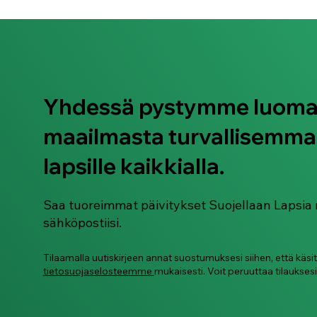
Yhdessä pystymme luom
maailmasta turvallisemma
Älylaseja käytetään jo nyt
naisten ja lasten
lapsille kaikkialla.
salakuvaamiseen
Saa tuoreimmat päivitykset Suojellaan Lapsia 
sähköpostiisi.
Tilaamalla uutiskirjeen annat suostumuksesi siihen, että käsi
tietosuojaselosteemme
mukaisesti. Voit peruuttaa tilauksesi