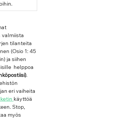
oihin. 
mat 
n valmiista 
en tilanteita 
inen (Osio 1: 45 
) ja siihen 
ille  helppoa 
hköpostiisi)
. 
ehistön 
an eri vaiheita 
ketin 
käyttöä 
keen. Stop, 
ttaa myös 