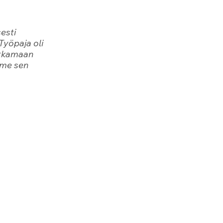
esti 
Työpaja oli 
atkamaan 
mme sen 