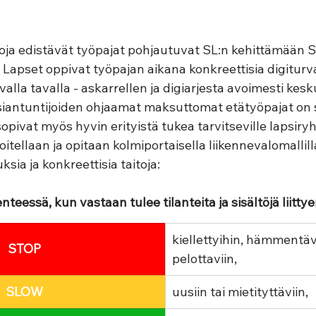
toja edistävät työpajat pohjautuvat SL:n kehittämään S
 Lapset oppivat työpajan aikana konkreettisia digiturva
alla tavalla - askarrellen ja digiarjesta avoimesti kesk
siantuntijoiden ohjaamat maksuttomat etätyöpajat on
opivat myös hyvin erityistä tukea tarvitseville lapsiryh
oitellaan ja opitaan kolmiportaisella liikennevalomallill
ksia ja konkreettisia taitoja: 
enteessä, kun vastaan tulee tilanteita ja sisältöjä liittyen
kiellettyihin, hämmentävi
STOP
pelottaviin, 
SLOW
uusiin tai mietityttäviin, 