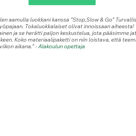
len aamulla luokkani kanssa ”Stop,Slow & Go” Turvallis
työpajaan. Tokaluokkalaiset olivat innoissaan aiheesta! 
tainen ja se herätti paljon keskustelua, jota pääsimme j
keen. Koko materiaalipaketti on niin loistava, että tee
iikon aikana.” -
 Alakoulun opettaja 