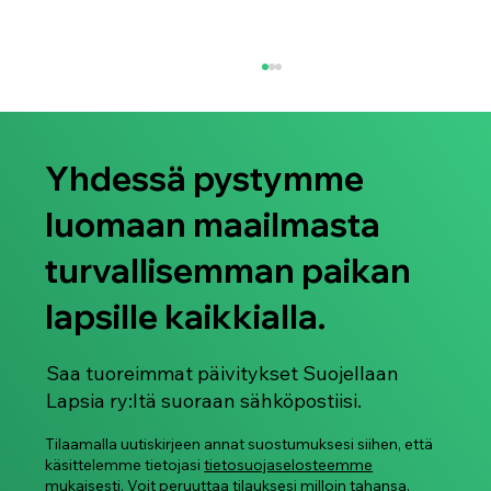
Yhdessä pystymme
luomaan maailmasta
turvallisemman paikan
lapsille kaikkialla.
Suojellaan Lapsia ry juhlistaa Pride-
kuukautta 2026
Saa tuoreimmat päivitykset Suojellaan
Lapsia ry:ltä suoraan sähköpostiisi.
Tilaamalla uutiskirjeen annat suostumuksesi siihen, että
käsittelemme tietojasi
tietosuojaselosteemme
mukaisesti. Voit peruuttaa tilauksesi milloin tahansa.