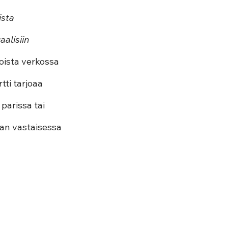
sta 
alisiin 
oista verkossa 
ti tarjoaa 
parissa tai 
pan vastaisessa 