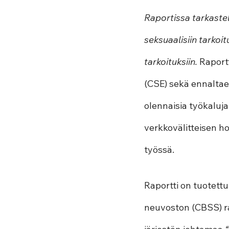
Raportissa tarkastel
seksuaalisiin tarkoit
tarkoituksiin.
 Raport
(CSE) sekä ennaltaeh
olennaisia työkaluja
verkkovälitteisen h
työssä.
Raportti on tuotettu
neuvoston (CBSS) ra