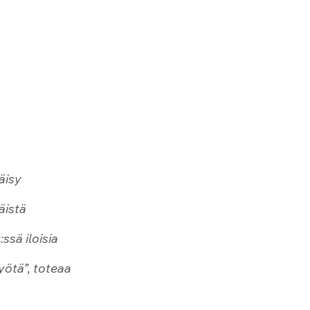
äisy 
äistä 
ssä iloisia 
ötä”, toteaa 