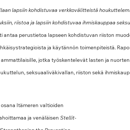
laan lapsiin kohdistuvaa verkkovälitteistä houkuttelemi
uksiin, riistoa ja lapsiin kohdistuvaa ihmiskauppaa seksua
ti antaa perustietoa lapseen kohdistuvan riiston muod
käisystrategioista ja käytännön toimenpiteistä. Raport
 ammattilaisille, jotka työskentelevät lasten ja nuorten 
oukuttelun, seksuaaliväkivallan, riiston sekä ihmiskau
 osana Itämeren valtioiden 
hoittamaa ja venäläisen 
Stellit-