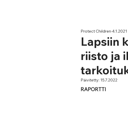
Protect Children
4.1.2021
Lapsiin 
riisto j
tarkoituk
Päivitetty:
15.7.2022
RAPORTTI