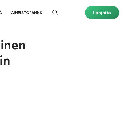
Lahjoita
A
AINEISTOPANKKI
einen
in