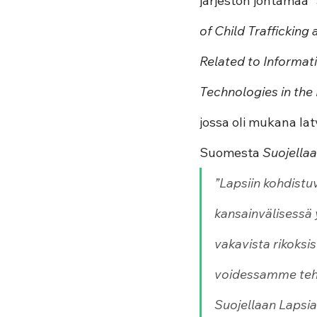
järjestön johtamaa 
of Child Trafficking
Related to Informa
Technologies in the 
jossa oli mukana lat
Suomesta 
Suojellaa
”Lapsiin kohdistu
kansainvälisessä y
vakavista rikoksis
voidessamme tehd
Suojellaan Lapsia