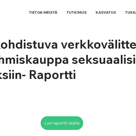
TIETOA MEISTÄ
TUTKIMUS
KASVATUS
TUKE
kohdistuva verkkovälitt
a ihmiskauppa seksuaalisi
siin- Raportti
Lue raportti täältä