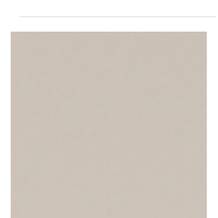
Protect Children
10.9.2023
1 min käytetty lukemiseen
Sinä Riität- podcast
PODCAST Sinä Riität- podcast Suojellaan Lapsia ry:n Sinä
Riität-podcastissa Suojellaan Lapsia ry:n toiminnanjohtaja,
erityisasiantuntija,...