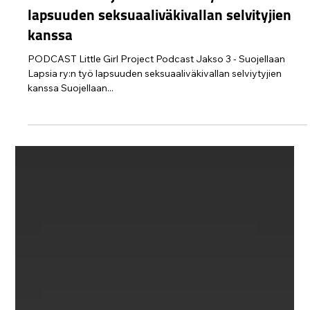
Protect Children
25.7.2023
1 min käytetty lukemiseen
Little Girl Project Podcast - Työmme
lapsuuden seksuaaliväkivallan selvityjien
kanssa
PODCAST Little Girl Project Podcast Jakso 3 - Suojellaan