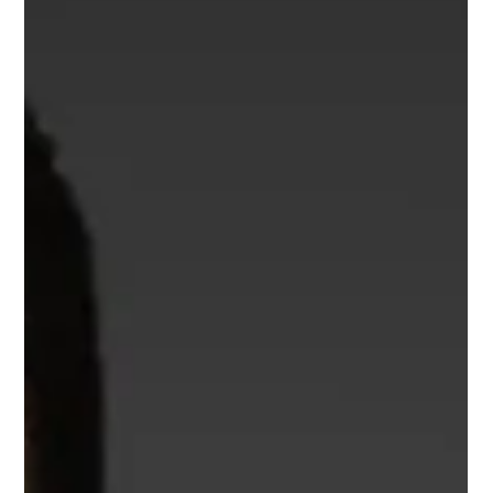
Lapsia ry:n työ lapsuuden seksuaaliväkivallan selviytyjien
kanssa Suojellaan...