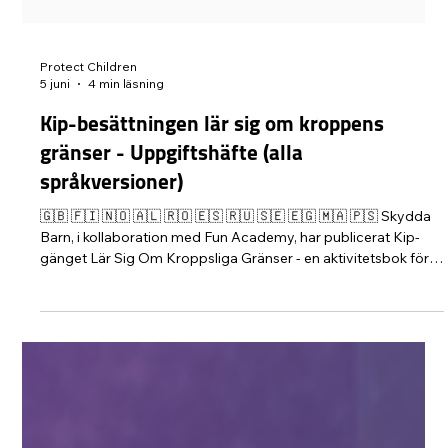
Protect Children
5 juni
4 min läsning
Kip-besättningen lär sig om kroppens
gränser - Uppgiftshäfte (alla
språkversioner)
🇬🇧 🇫🇮 🇳🇴 🇦🇱 🇷🇴 🇪🇸 🇷🇺 🇸🇪 🇪🇬 🇲🇦 🇵🇸 Skydda
Barn, i kollaboration med Fun Academy, har publicerat Kip-
gänget Lär Sig Om Kroppsliga Gränser - en aktivitetsbok för
barn i åldern 4-9 år. Genom berättelsen och aktiviteterna får
barn möjlighet att fundera över kroppsliga gränser.
Aktivitetsboken finns tillgänglig på följande språk: engelska,
finska, norska, albanska, rumänska, spanska, ryska, svenska