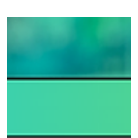
Protect Children
25 juni 2025
1 min läsning
Du Är Tillräckligt: Stödguiden för föräldrar
och vårdnadshavare vars barn har blivit
utsatta för sexuella övergrepp på nätet
GUIDE Denna stödguide erbjuder vägledning och stöd för
föräldrar och vårdnadshavare vars barn har blivit utsatta för
sexuella övergrepp...