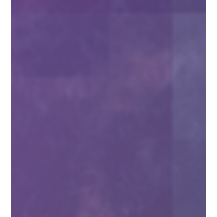
och arabiska. Ladda ner alla versioner gratis nedan. Du kan
öpp