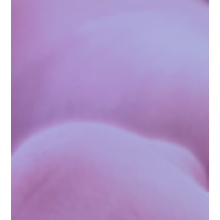
Du Är Tillräckligt: En Stödjande Guide för Föräldrar och
Vårdnadshavare till Barn som Utsatts för Sexuella Övergrepp
Med Insikter och Råd från Personer Som Förstår