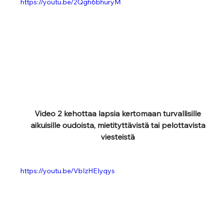
https://youtu.be/2Qgh6bhuryM
Video 2 kehottaa lapsia kertomaan turvallisille 
aikuisille oudoista, mietityttävistä tai pelottavista 
viesteistä 
https://youtu.be/VbIzHEIyqys