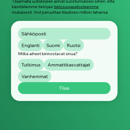
Tilaamalla uutiskirjeen annat suostumuksesi siihen, että
käsittelemme tietojasi
tietosuojaselosteemme
mukaisesti. Voit peruuttaa tilauksesi milloin tahansa.
Englanti
Suomi
Ruotsi
Mitkä aiheet kiinnostavat sinua?
Tutkimus
Ammattikasvattajat
Vanhemmat
Tilaa