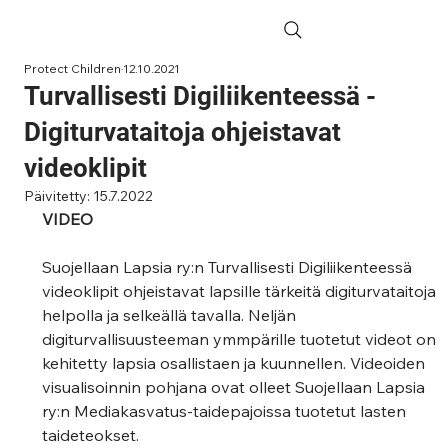
Protect Children
12.10.2021
Turvallisesti Digiliikenteessä -
Digiturvataitoja ohjeistavat
videoklipit
Päivitetty:
15.7.2022
VIDEO
Suojellaan Lapsia ry:n Turvallisesti Digiliikenteessä 
videoklipit ohjeistavat lapsille tärkeitä digiturvataitoja 
helpolla ja selkeällä tavalla. Neljän 
digiturvallisuusteeman ymmpärille tuotetut videot on 
kehitetty lapsia osallistaen ja kuunnellen. Videoiden 
visualisoinnin pohjana ovat olleet Suojellaan Lapsia 
ry:n Mediakasvatus-taidepajoissa tuotetut lasten 
taideteokset.