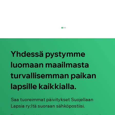
Yhdessä pystymme
luomaan maailmasta
turvallisemman paikan
lapsille kaikkialla.
Sinä Riität: Tukiopas vanhemmille ja
huoltajille, joiden lapsi on joutunut
seksuaaliväkivallan uhriksi (kaikki
Saa tuoreimmat päivitykset Suojellaan
kieliversiot)
Lapsia ry:ltä suoraan sähköpostiisi.