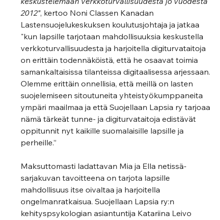
keskustelemaan verkkoturvallisuudesta jo vuodesta 
2012"
, kertoo Noni Classen Kanadan 
Lastensuojelukeskuksen koulutusjohtaja ja jatkaa 
"kun lapsille tarjotaan mahdollisuuksia keskustella 
verkkoturvallisuudesta ja harjoitella digiturvataitoja 
on erittäin todennäköistä, että he osaavat toimia 
samankaltaisissa tilanteissa digitaalisessa arjessaan. 
Olemme erittäin onnellisia, että meillä on lasten 
suojelemiseen sitoutuneita yhteistyökumppaneita 
ympäri maailmaa ja että Suojellaan Lapsia ry tarjoaa 
nämä tärkeät tunne- ja digiturvataitoja edistävät 
oppitunnit nyt kaikille suomalaisille lapsille ja 
perheille.”  
Maksuttomasti ladattavan Mia ja Ella netissä-
sarjakuvan tavoitteena on tarjota lapsille 
mahdollisuus itse oivaltaa ja harjoitella 
ongelmanratkaisua. Suojellaan Lapsia ry:n 
kehityspsykologian asiantuntija Katariina Leivo 