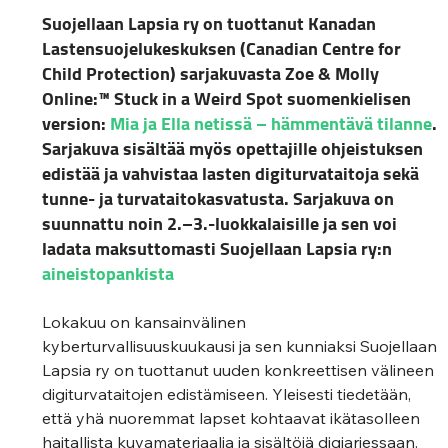
Suojellaan Lapsia ry on tuottanut Kanadan 
Lastensuojelukeskuksen (Canadian Centre for 
Child Protection) sarjakuvasta Zoe & Molly 
Online:™ Stuck in a Weird Spot suomenkielisen 
version: 
Mia ja Ella netissä – hämmentävä tilanne
. 
Sarjakuva sisältää myös opettajille ohjeistuksen 
edistää ja vahvistaa lasten digiturvataitoja sekä 
tunne- ja turvataitokasvatusta. Sarjakuva on 
suunnattu noin 2.–3.-luokkalaisille ja sen voi 
ladata maksuttomasti Suojellaan Lapsia ry:n 
aineistopankista
Lokakuu on kansainvälinen 
kyberturvallisuuskuukausi ja sen kunniaksi Suojellaan 
Lapsia ry on tuottanut uuden konkreettisen välineen 
digiturvataitojen edistämiseen. Yleisesti tiedetään, 
että yhä nuoremmat lapset kohtaavat ikätasolleen 
haitallista kuvamateriaalia ja sisältöjä digiarjessaan. 