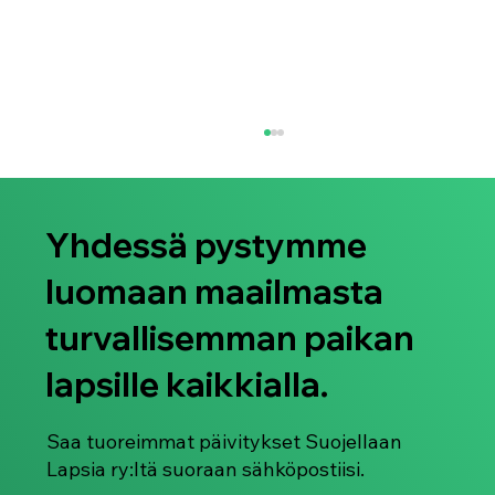
Yhdessä pystymme
luomaan maailmasta
turvallisemman paikan
lapsille kaikkialla.
Suojellaan Lapsia ry juhlistaa Pride-
kuukautta 2026
Saa tuoreimmat päivitykset Suojellaan
Lapsia ry:ltä suoraan sähköpostiisi.