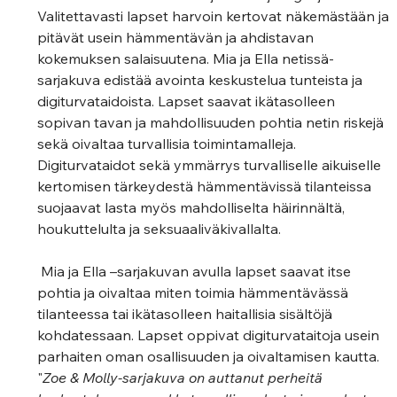
Valitettavasti lapset harvoin kertovat näkemästään ja 
pitävät usein hämmentävän ja ahdistavan 
kokemuksen salaisuutena. Mia ja Ella netissä- 
sarjakuva edistää avointa keskustelua tunteista ja 
digiturvataidoista. Lapset saavat ikätasolleen 
sopivan tavan ja mahdollisuuden pohtia netin riskejä 
sekä oivaltaa turvallisia toimintamalleja. 
Digiturvataidot sekä ymmärrys turvalliselle aikuiselle 
kertomisen tärkeydestä hämmentävissä tilanteissa 
suojaavat lasta myös mahdolliselta häirinnältä, 
houkuttelulta ja seksuaaliväkivallalta.      
 Mia ja Ella –sarjakuvan avulla lapset saavat itse 
pohtia ja oivaltaa miten toimia hämmentävässä 
tilanteessa tai ikätasolleen haitallisia sisältöjä 
kohdatessaan. Lapset oppivat digiturvataitoja usein 
parhaiten oman osallisuuden ja oivaltamisen kautta. 
"
Zoe & Molly-sarjakuva on auttanut perheitä 