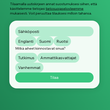
Tilaamalla uutiskirjeen annat suostumuksesi siihen, että
käsittelemme tietojasi
tietosuojaselosteemme
mukaisesti. Voit peruuttaa tilauksesi milloin tahansa.
Englanti
Suomi
Ruotsi
Mitkä aiheet kiinnostavat sinua?
Tutkimus
Ammattikasvattajat
Vanhemmat
Tilaa