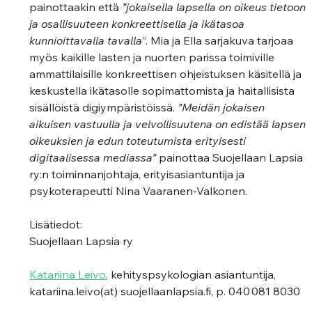
painottaakin että 
”jokaisella lapsella on oikeus tietoon 
ja osallisuuteen konkreettisella ja ikätasoa 
kunnioittavalla tavalla
”. Mia ja Ella sarjakuva tarjoaa 
myös kaikille lasten ja nuorten parissa toimiville 
ammattilaisille konkreettisen ohjeistuksen käsitellä ja 
keskustella ikätasolle sopimattomista ja haitallisista 
sisällöistä digiympäristöissä. 
”Meidän jokaisen 
aikuisen vastuulla ja velvollisuutena on edistää lapsen 
oikeuksien ja edun toteutumista erityisesti 
digitaalisessa mediassa”
 painottaa Suojellaan Lapsia 
ry:n toiminnanjohtaja, erityisasiantuntija ja 
psykoterapeutti Nina Vaaranen-Valkonen.   
Lisätiedot:   
Suojellaan Lapsia ry 
Katariina Leivo
, kehityspsykologian asiantuntija, 
katariina.leivo(at) suojellaanlapsia.fi, p. 040 081 8030  