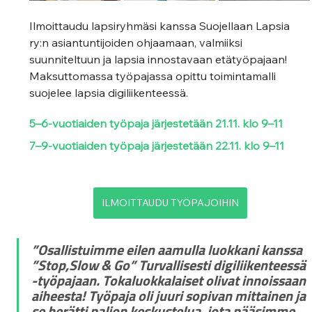
Ilmoittaudu lapsiryhmäsi kanssa Suojellaan Lapsia 
ry:n asiantuntijoiden ohjaamaan, valmiiksi 
suunniteltuun ja lapsia innostavaan etätyöpajaan! 
Maksuttomassa työpajassa opittu toimintamalli 
suojelee lapsia digiliikenteessä. 
5–6-vuotiaiden työpaja järjestetään 21.11. klo 9–11 
7–9-vuotiaiden työpaja järjestetään 22.11. klo 9–11
ILMOITTAUDU TYÖPAJOIHIN
”Osallistuimme eilen aamulla luokkani kanssa 
”Stop,Slow & Go” Turvallisesti digiliikenteessä 
-työpajaan. Tokaluokkalaiset olivat innoissaan 
aiheesta! Työpaja oli juuri sopivan mittainen ja 
se herätti paljon keskustelua, jota pääsimme 