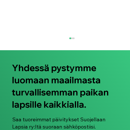
Yhdessä pystymme
luomaan maailmasta
turvallisemman paikan
lapsille kaikkialla.
Suojellaan Lapsia ry juhlistaa Pride-
kuukautta 2026
Saa tuoreimmat päivitykset Suojellaan
Lapsia ry:ltä suoraan sähköpostiisi.