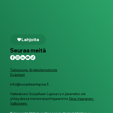
Lahjoita
Seuraa meitä
Tietosuoja- & rekisteriseloste
Evästeet
info@suojellaanlapsia.fi
Hakeaksesi Suojellaan Lapsia ry:n jäseneksi ole
yhteydessä toiminnanjohtajaamme
Nina Vaaranen-
Valkoseen.