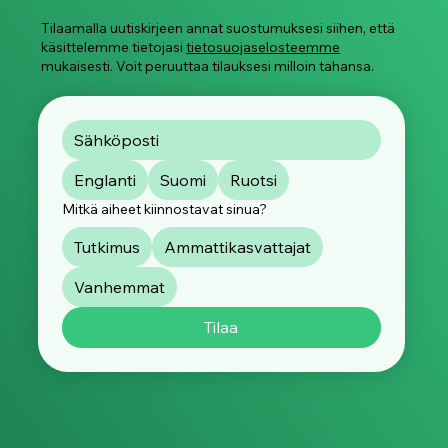
Tilaamalla uutiskirjeen annat suostumuksesi siihen, että
käsittelemme tietojasi
tietosuojaselosteemme
mukaisesti. Voit peruuttaa tilauksesi milloin tahansa.
Englanti
Suomi
Ruotsi
Mitkä aiheet kiinnostavat sinua?
Tutkimus
Ammattikasvattajat
Vanhemmat
Tilaa