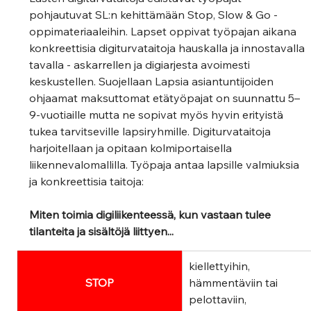
pohjautuvat SL:n kehittämään Stop, Slow & Go -
oppimateriaaleihin. Lapset oppivat työpajan aikana 
konkreettisia digiturvataitoja hauskalla ja innostavalla 
tavalla - askarrellen ja digiarjesta avoimesti 
keskustellen. Suojellaan Lapsia asiantuntijoiden 
ohjaamat maksuttomat etätyöpajat on suunnattu 5–
9-vuotiaille mutta ne sopivat myös hyvin erityistä 
tukea tarvitseville lapsiryhmille. Digiturvataitoja 
harjoitellaan ja opitaan kolmiportaisella 
liikennevalomallilla. Työpaja antaa lapsille valmiuksia 
ja konkreettisia taitoja: 
Miten toimia digiliikenteessä, kun vastaan tulee 
tilanteita ja sisältöjä liittyen...
kiellettyihin, 
STOP
hämmentäviin tai 
pelottaviin, 