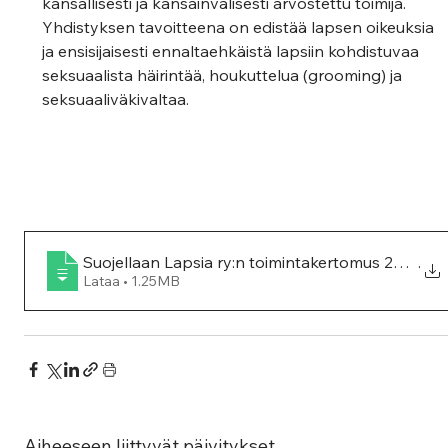
kansallisesti ja kansainvälisesti arvostettu toimija. 
Yhdistyksen tavoitteena on edistää lapsen oikeuksia 
ja ensisijaisesti ennaltaehkäistä lapsiin kohdistuvaa 
seksuaalista häirintää, houkuttelua (grooming) ja 
seksuaaliväkivaltaa.
Suojellaan Lapsia ry:n toimintakertomus 2021
.
Lataa • 1.25MB
Aiheeseen liittyvät päivitykset