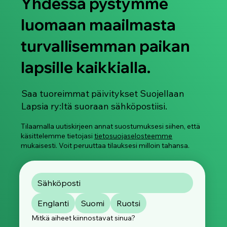
Yhdessä pystymme
luomaan maailmasta
turvallisemman paikan
lapsille kaikkialla.
Jaa kokemuksesi: Osallistu
kansainväliseen kyselyymme
kuvapohjaisesta seksuaaliväkivallasta
Saa tuoreimmat päivitykset Suojellaan
Lapsia ry:ltä suoraan sähköpostiisi.
Tilaamalla uutiskirjeen annat suostumuksesi siihen, että
käsittelemme tietojasi
tietosuojaselosteemme
mukaisesti. Voit peruuttaa tilauksesi milloin tahansa.
Englanti
Suomi
Ruotsi
Mitkä aiheet kiinnostavat sinua?