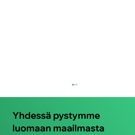
Yhdessä pystymme
luomaan maailmasta