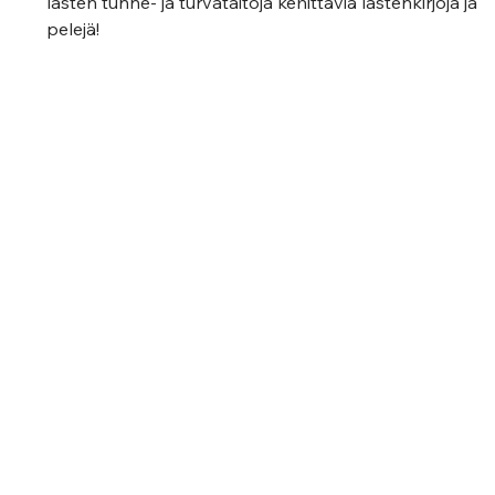
lasten tunne- ja turvataitoja kehittäviä lastenkirjoja ja 
pelejä!  