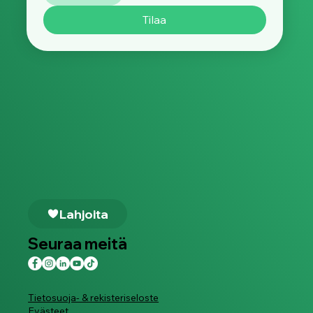
Tilaa
Lahjoita
Seuraa meitä
Tietosuoja- & rekisteriseloste
Evästeet