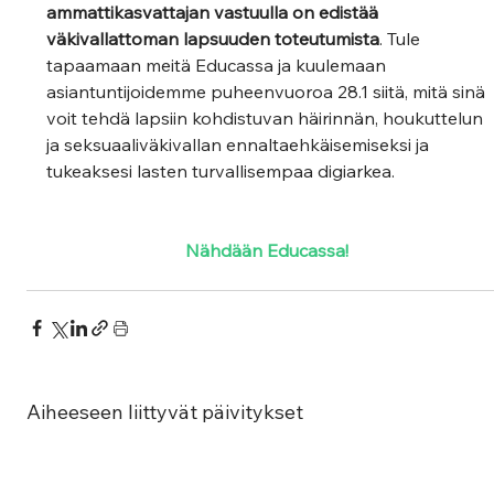
ammattikasvattajan vastuulla on edistää 
väkivallattoman lapsuuden toteutumista
. Tule 
tapaamaan meitä Educassa ja kuulemaan 
asiantuntijoidemme puheenvuoroa 28.1 siitä, mitä sinä 
voit tehdä lapsiin kohdistuvan häirinnän, houkuttelun 
ja seksuaaliväkivallan ennaltaehkäisemiseksi ja 
tukeaksesi lasten turvallisempaa digiarkea. 
Nähdään Educassa!
Aiheeseen liittyvät päivitykset