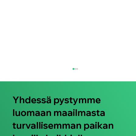
Yhdessä pystymme
luomaan maailmasta
turvallisemman paikan