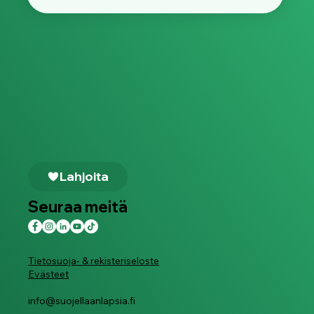
Lahjoita
Seuraa meitä
Tietosuoja- & rekisteriseloste
Evästeet
info@suojellaanlapsia.fi