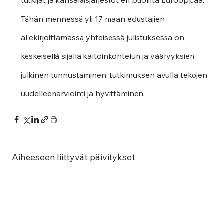
tutkijat ja kansalaisjärjestöt eri puolilta Eurooppaa. 
Tähän mennessä yli 17 maan edustajien 
allekirjoittamassa yhteisessä julistuksessa on 
keskeisellä sijalla kaltoinkohtelun ja vääryyksien 
julkinen tunnustaminen, tutkimuksen avulla tekojen 
uudelleenarviointi ja hyvittäminen. 
Aiheeseen liittyvät päivitykset