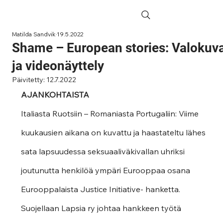
Matilda Sandvik
19.5.2022
Shame – European stories: Valokuv
ja videonäyttely
Päivitetty:
12.7.2022
AJANKOHTAISTA
Italiasta Ruotsiin – Romaniasta Portugaliin: Viime 
kuukausien aikana on kuvattu ja haastateltu lähes 
sata lapsuudessa seksuaaliväkivallan uhriksi 
joutunutta henkilöä ympäri Eurooppaa osana 
Eurooppalaista Justice Initiative- hanketta. 
Suojellaan Lapsia ry johtaa hankkeen työtä 