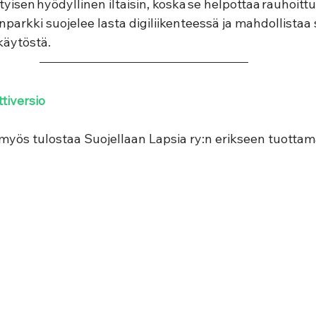
tyisen hyödyllinen iltaisin, koska se helpottaa rauhoittu
parkki suojelee lasta digiliikenteessä ja mahdollistaa 
käytöstä. 
ttiversio
 myös tulostaa Suojellaan Lapsia ry:n erikseen tuottam