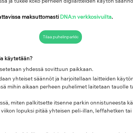
ssä ja tukee koko perheen digilaitteiden käytön säännö
lattavissa maksuttomasti 
DNA:n verkkosivuilta
.
Tilaa puhelinparkki
ia käytetään?
setetaan yhdessä sovittuun paikkaan. 
daan yhteiset säännöt ja harjoitellaan laitteiden käytö
ä mihin aikaan perheen puhelimet laitetaan tauolle tai 
sä, miten palkitsette itsenne parkin onnistuneesta käy
ikon lopuksi pitää yhteisen peli-illan, leffahetken tai