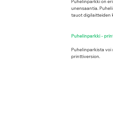
Puhelinparkki on eri
unensaantia. Puhelin
tauot digilaitteiden 
Puhelinparkki - prin
Puhelinparkista voi
printtiversion.