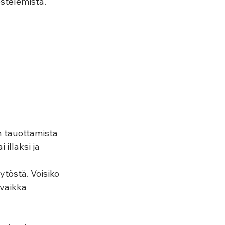
stelemistä. 
n tauottamista 
illaksi ja 
töstä. Voisiko 
 vaikka 