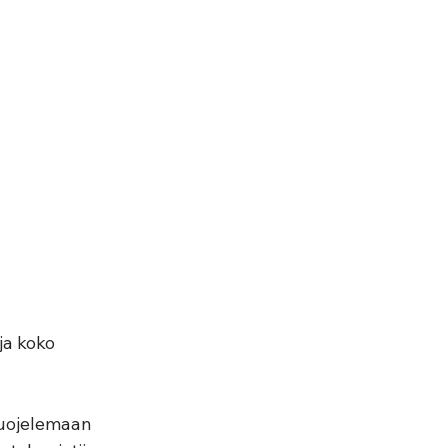
a koko 
suojelemaan 