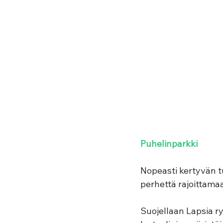
Puhelinparkki
Nopeasti kertyvän t
perhettä rajoittamaa
Suojellaan Lapsia r