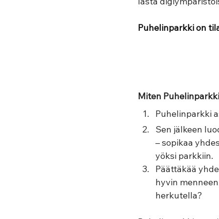
lasta digiympäristöi
Puhelinparkki on ti
Miten Puhelinparkk
Puhelinparkki a
Sen jälkeen luo
– sopikaa yhdess
yöksi parkkiin. 
Päättäkää yhdes
hyvin menneen vi
herkutella?  