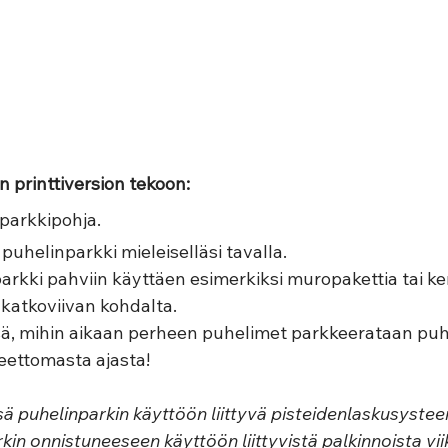
 printtiversion tekoon: 
parkkipohja.  
 puhelinparkki mieleiselläsi tavalla. 
arkki pahviin käyttäen esimerkiksi muropakettia tai ke
 katkoviivan kohdalta.  
ä, mihin aikaan perheen puhelimet parkkeerataan puhe
tteettomasta ajasta!
 puhelinparkin käyttöön liittyvä pisteidenlaskusysteem
in onnistuneeseen käyttöön liittyvistä palkinnoista viik