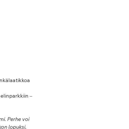
nkälaatikkoa 
linparkkiin 
–
i. Perhe voi 
on lopuksi, 