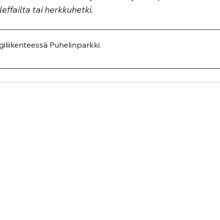
 leffailta tai herkkuhetki.
igiliikenteessä Puhelinparkki
.