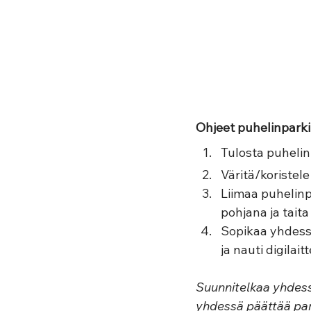
Ohjeet puhelinparkin
Tulosta puhelin
Väritä/koristele
Liimaa puhelinp
pohjana ja taita
Sopikaa yhdess
ja nauti digilai
Suunnitelkaa yhdessä
yhdessä päättää park