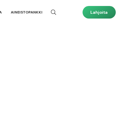
Lahjoita
A
AINEISTOPANKKI