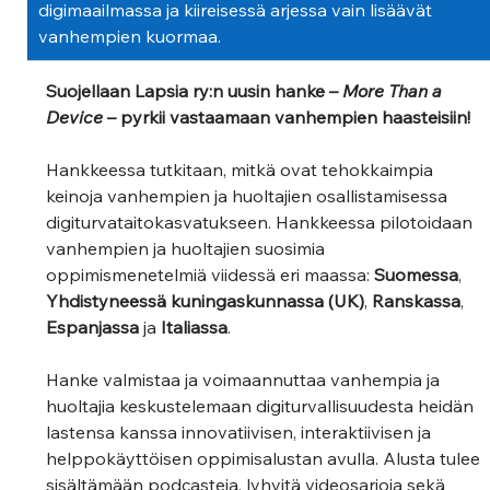
digimaailmassa ja kiireisessä arjessa vain lisäävät 
vanhempien kuormaa.
Suojellaan Lapsia ry:n uusin hanke – 
More Than a 
Device
 – pyrkii vastaamaan vanhempien haasteisiin!
Hankkeessa tutkitaan, mitkä ovat tehokkaimpia 
keinoja vanhempien ja huoltajien osallistamisessa 
digiturvataitokasvatukseen. Hankkeessa pilotoidaan 
vanhempien ja huoltajien suosimia 
oppimismenetelmiä viidessä eri maassa: 
Suomessa
, 
Yhdistyneessä kuningaskunnassa (UK)
, 
Ranskassa
, 
Espanjassa
 ja 
Italiassa
.  
Hanke valmistaa ja voimaannuttaa vanhempia ja 
huoltajia keskustelemaan digiturvallisuudesta heidän 
lastensa kanssa innovatiivisen, interaktiivisen ja 
helppokäyttöisen oppimisalustan avulla. Alusta tulee 
sisältämään podcasteja, lyhyitä videosarjoja sekä 