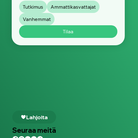
Tutkimus
Ammattikasvattajat
Vanhemmat
Tilaa
Lahjoita
Seuraa meitä