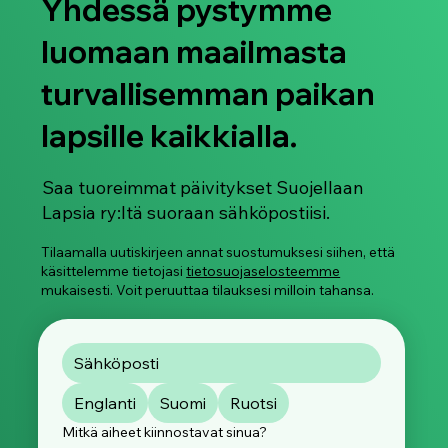
Yhdessä pystymme
luomaan maailmasta
turvallisemman paikan
lapsille kaikkialla.
Suojellaan Lapsia ry vaatii tiukempia
toimia teknologian mahdollistaman
lapsikaupan ja lapsiin kohdistuvan
Saa tuoreimmat päivitykset Suojellaan
verkkovälitteisen seksuaaliväkivallan
Lapsia ry:ltä suoraan sähköpostiisi.
torjumiseksi
Tilaamalla uutiskirjeen annat suostumuksesi siihen, että
käsittelemme tietojasi
tietosuojaselosteemme
mukaisesti. Voit peruuttaa tilauksesi milloin tahansa.
Englanti
Suomi
Ruotsi
Mitkä aiheet kiinnostavat sinua?