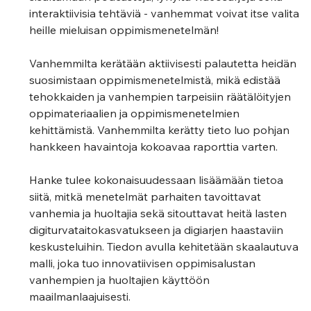
interaktiivisia tehtäviä - vanhemmat voivat itse valita 
heille mieluisan oppimismenetelmän! 
Vanhemmilta kerätään aktiivisesti palautetta heidän 
suosimistaan oppimismenetelmistä, mikä edistää 
tehokkaiden ja vanhempien tarpeisiin räätälöityjen 
oppimateriaalien ja oppimismenetelmien 
kehittämistä. Vanhemmilta kerätty tieto luo pohjan 
hankkeen havaintoja kokoavaa raporttia varten.  
Hanke tulee kokonaisuudessaan lisäämään tietoa 
siitä, mitkä menetelmät parhaiten tavoittavat 
vanhemia ja huoltajia sekä sitouttavat heitä lasten 
digiturvataitokasvatukseen ja digiarjen haastaviin 
keskusteluihin. Tiedon avulla kehitetään skaalautuva 
malli, joka tuo innovatiivisen oppimisalustan 
vanhempien ja huoltajien käyttöön 
maailmanlaajuisesti. 