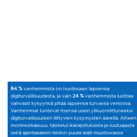
84 %
vanhemmista on huolissaan lapsensa 
digiturvallisuudesta, ja vain 
24 %
vanhemmista luottaa 
vahvasti kykyynsä pitää lapsensa turvassa verkossa. 
Vanhemmat tuntevat itsensä usein ylikuormittuneeksi 
digiturvallisuuteen liittyvien kysymysten äärellä. Aiheen
monimutkaisuus, taistelut ikärajoituksista ja ruutuajasta 
sekä ajantasaisen tiedon puute alati muuttuvassa 