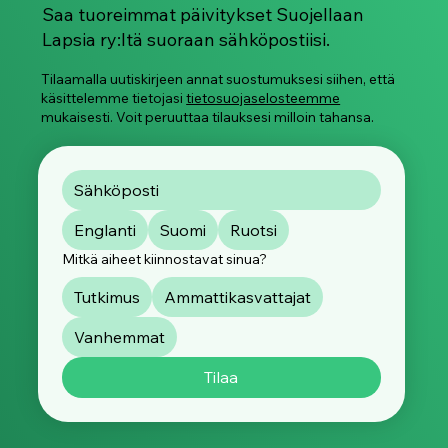
Saa tuoreimmat päivitykset Suojellaan
Lapsia ry:ltä suoraan sähköpostiisi.
Tilaamalla uutiskirjeen annat suostumuksesi siihen, että
käsittelemme tietojasi
tietosuojaselosteemme
mukaisesti. Voit peruuttaa tilauksesi milloin tahansa.
Englanti
Suomi
Ruotsi
Mitkä aiheet kiinnostavat sinua?
Tutkimus
Ammattikasvattajat
Vanhemmat
Tilaa