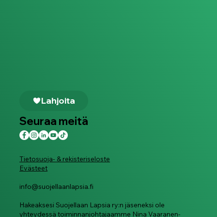
Lahjoita
Seuraa meitä
Tietosuoja- & rekisteriseloste
Evästeet
info@suojellaanlapsia.fi
Hakeaksesi Suojellaan Lapsia ry:n jäseneksi ole
yhteydessä toiminnanjohtajaamme
Nina Vaaranen-