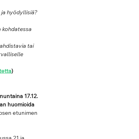
a ja hyödyllisiä? 
ita kohdatessa 
 ahdistavia tai 
alliselle 
tetta
)
nuntaina 17.12. 
daan huomioida 
apsen etunimen 
ussa 21 ja 