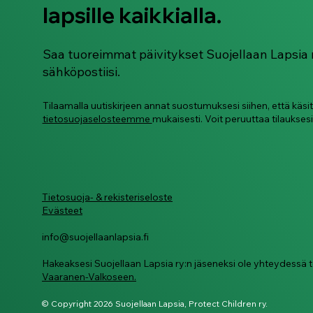
lapsille kaikkialla.
vähimmäisratkaisuja!
Saa tuoreimmat päivitykset Suojellaan Lapsia 
sähköpostiisi.
Tilaamalla uutiskirjeen annat suostumuksesi siihen, että käsi
tietosuojaselosteemme
mukaisesti. Voit peruuttaa tilauksesi
Tietosuoja- & rekisteriseloste
Evästeet
info@suojellaanlapsia.fi
Hakeaksesi Suojellaan Lapsia ry:n jäseneksi ole yhteydess
Vaaranen-Valkoseen.
© Copyright 2026 Suojellaan Lapsia, Protect Children ry.