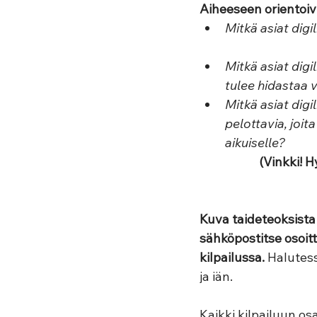
Aiheeseen orientoi
Mitkä asiat digi
Mitkä asiat digi
tulee hidastaa v
Mitkä asiat digi
pelottavia, joit
aikuiselle?
(Vinkki! 
Kuva taideteoksista 
sähköpostitse osoitt
kilpailussa. 
Halutess
ja iän.
Kaikki kilpailuun os