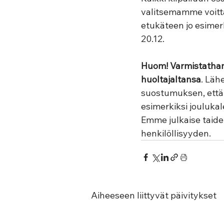
valitsemamme voitta
etukäteen jo esimerk
20.12.
Huom! Varmistathan 
huoltajaltansa
. Läh
suostumuksen, että k
esimerkiksi jouluka
Emme julkaise taidet
henkilöllisyyden.  
Aiheeseen liittyvät päivitykset