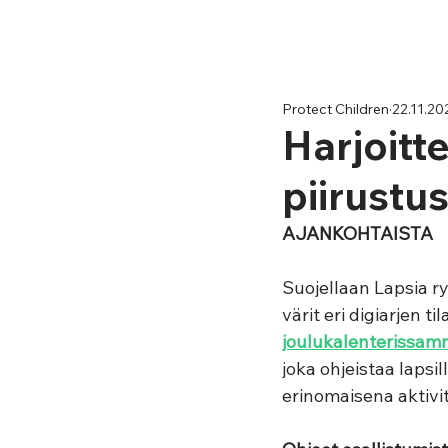
Protect Children
22.11.20
Harjoitte
piirustus
AJANKOHTAISTA
Suojellaan Lapsia ry
värit eri digiarjen til
joulukalenterissa
joka ohjeistaa lapsil
erinomaisena aktivit