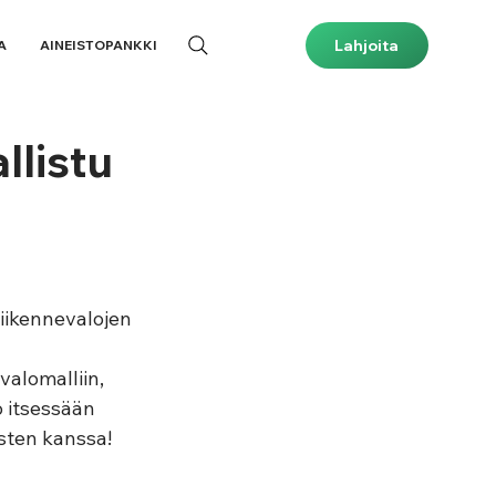
Lahjoita
A
AINEISTOPANKKI
llistu
liikennevalojen 
alomalliin, 
o itsessään 
sten kanssa! 