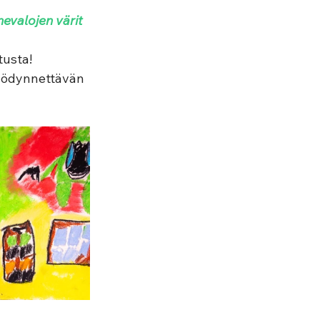
nevalojen värit 
usta! 
hyödynnettävän 