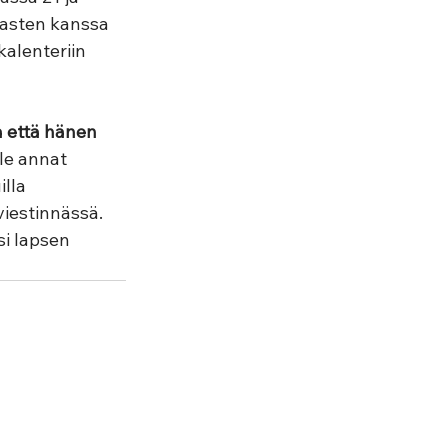
lasten kanssa 
kalenteriin 
 että hänen 
le annat 
lla 
iestinnässä. 
si lapsen 