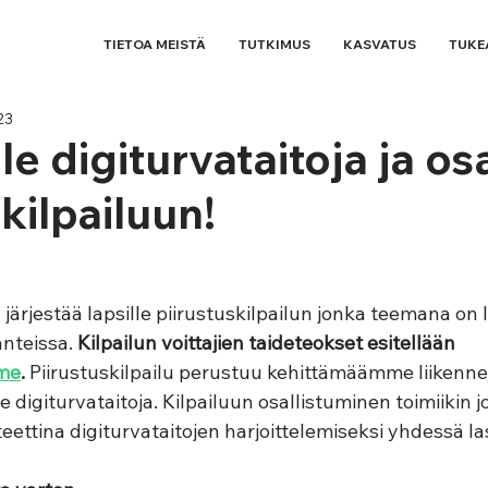
TIETOA MEISTÄ
TUTKIMUS
KASVATUS
TUKE
23
le digiturvataitoja ja osa
kilpailuun!
 järjestää lapsille piirustuskilpailun jonka teemana on 
anteissa. 
Kilpailun voittajien taideteokset esitellään 
mme
. 
Piirustuskilpailu perustuu kehittämäämme liikennev
le digiturvataitoja. Kilpailuun osallistuminen toimiikin j
eettina digiturvataitojen harjoittelemiseksi yhdessä la