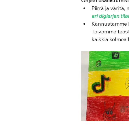
Ohjeet osallistumist
Piirrä ja väritä
eri digiarjen til
Kannustamme lä
Toivomme teoste
kaikkia kolmea l