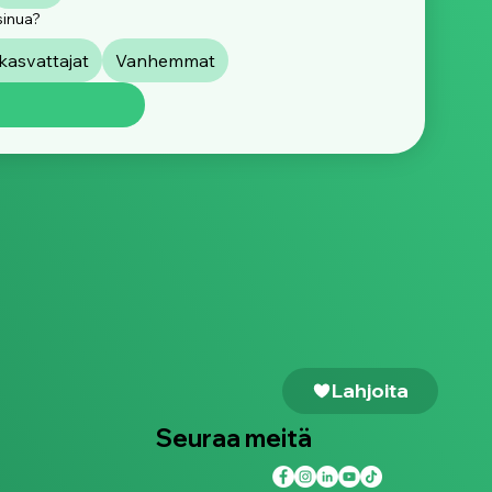
akuvaamiseen
sinua?
asvattajat
Vanhemmat
Lahjoita
Seuraa meitä