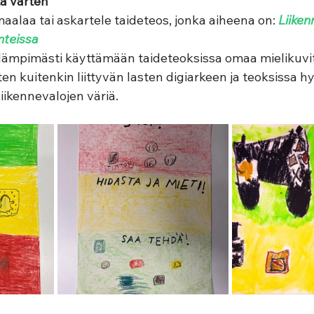
a varten 
, maalaa tai askartele taideteos, jonka aiheena on: 
Liiken
anteissa
mpimästi käyttämään taideteoksissa omaa mielikuvit
n kuitenkin liittyvän lasten digiarkeen ja teoksissa 
iikennevalojen väriä. 