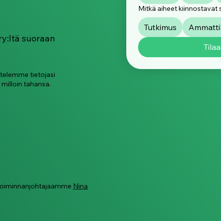
digiturvataitojen
sal
Mitkä aiheet kiinnostavat 
tukeminen
Tutkimus
Ammattik
ry:ltä suoraan
Tilaa
ttelemme tietojasi
 milloin tahansa.
ä toiminnanjohtajaamme
Nina