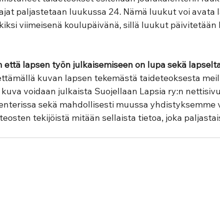
jat paljastetaan luukussa 24. Nämä luukut voi avata 
iksi viimeisenä koulupäivänä, sillä luukut päivitetään 
että lapsen työn julkaisemiseen on lupa sekä lapselta
ettämällä kuvan lapsen tekemästä taideteoksesta meil
uva voidaan julkaista Suojellaan Lapsia ry:n nettisivui
lenterissa sekä mahdollisesti muussa yhdistyksemme v
eosten tekijöistä mitään sellaista tietoa, joka paljastai