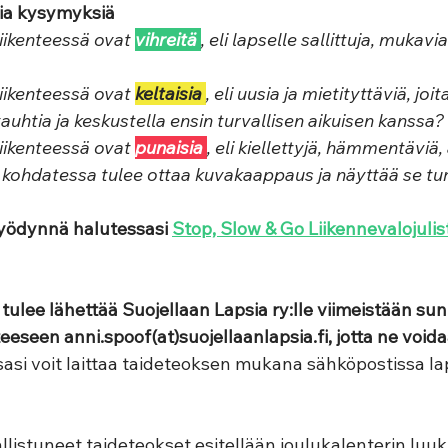
via kysymyksiä
liikenteessä ovat 
vihreitä 
, eli lapselle sallittuja, mukavi
liikenteessä ovat 
keltaisia 
, eli uusia ja mietityttäviä, jo
auhtia ja keskustella ensin turvallisen aikuisen kanssa? 
liikenteessä ovat 
punaisia 
, eli kiellettyjä, hämmentäviä,
a kohdatessa tulee ottaa kuvakaappaus ja näyttää se turv
Hyödynnä halutessasi 
Stop, Slow & Go Liikennevalojulis
tulee lähettää Suojellaan Lapsia ry:lle viimeistään sun
eeseen anni.spoof(at)suojellaanlapsia.fi, jotta ne voi
asi voit laittaa taideteoksen mukana sähköpostissa l
allistuneet taideteokset esitellään joulukalenterin luuk