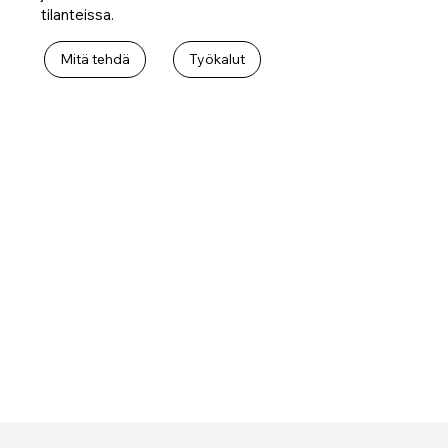
tilanteissa.
Mitä tehdä
Työkalut