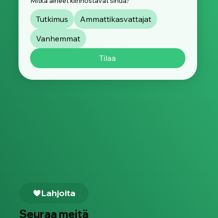
Mitkä aiheet kiinnostavat sinua?
Tutkimus
Ammattikasvattajat
Vanhemmat
Tilaa
Lahjoita
Seuraa meitä