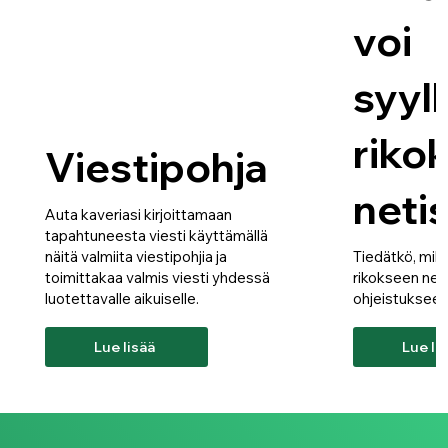
voi
syyll
riko
Viestipohja
neti
Auta kaveriasi kirjoittamaan
tapahtuneesta viesti käyttämällä
näitä valmiita viestipohjia ja
Tiedätkö, millä
toimittakaa valmis viesti yhdessä
rikokseen net
luotettavalle aikuiselle.
ohjeistuksee
Lue lisää
Lue li