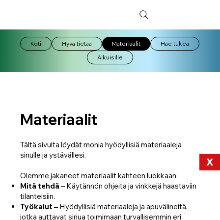
Koti
Hyvä tietää
Materiaalit
Hae tukea
Aikuisille
Materiaalit
Tältä sivulta löydät monia hyödyllisiä materiaaleja
sinulle ja ystävällesi.
X
Olemme jakaneet materiaalit kahteen luokkaan:
Mitä tehdä
– Käytännön ohjeita ja vinkkejä haastaviin
tilanteisiin.
Työkalut –
Hyödyllisiä materiaaleja ja apuvälineitä,
jotka auttavat sinua toimimaan turvallisemmin eri