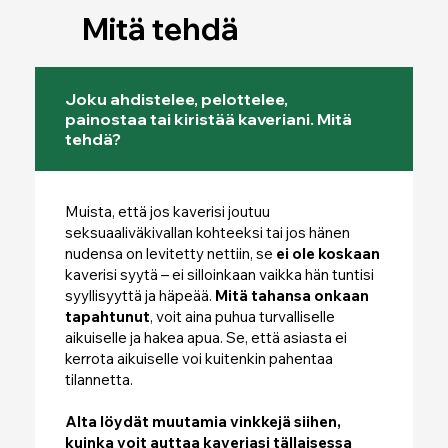
Mitä tehdä
Joku ahdistelee, pelottelee,
painostaa tai kiristää kaveriani. Mitä
tehdä?
Muista, että jos kaverisi joutuu
seksuaaliväkivallan kohteeksi tai jos hänen
nudensa on levitetty nettiin, se
ei ole koskaan
kaverisi syytä – ei silloinkaan vaikka hän tuntisi
syyllisyyttä ja häpeää.
Mitä tahansa onkaan
tapahtunut
, voit aina puhua turvalliselle
aikuiselle ja hakea apua. Se, että asiasta ei
kerrota aikuiselle voi kuitenkin pahentaa
tilannetta.
Alta löydät muutamia vinkkejä siihen,
kuinka voit auttaa kaveriasi tällaisessa