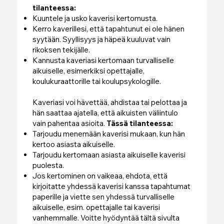
tilanteessa:
Kuuntele ja usko kaverisi kertomusta.
Kerro kaverillesi, että tapahtunut ei ole hänen
syytään. Syyllisyys ja häpeä kuuluvat vain
rikoksen tekijälle.
Kannusta kaveriasi kertomaan turvalliselle
aikuiselle, esimerkiksi opettajalle,
koulukuraattorille tai koulupsykologille.
Kaveriasi voi hävettää, ahdistaa tai pelottaa ja
hän saattaa ajatella, että aikuisten väliintulo
vain pahentaa asioita.
Tässä tilanteessa:
Tarjoudu menemään kaverisi mukaan, kun hän
kertoo asiasta aikuiselle.
Tarjoudu kertomaan asiasta aikuiselle kaverisi
puolesta.
Jos kertominen on vaikeaa, ehdota, että
kirjoitatte yhdessä kaverisi kanssa tapahtumat
paperille ja viette sen yhdessä turvalliselle
aikuiselle, esim. opettajalle tai kaverisi
vanhemmalle. Voitte hyödyntää tältä sivulta