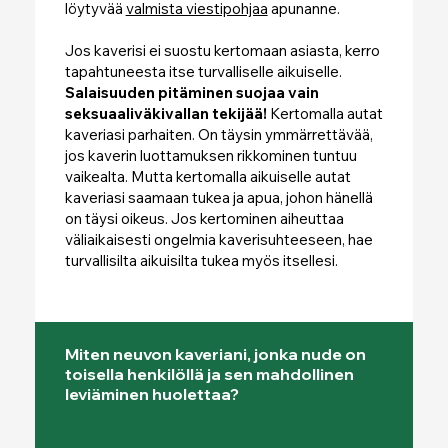
löytyvää
valmista viestipohjaa
apunanne.
Jos kaverisi ei suostu kertomaan asiasta, kerro
tapahtuneesta itse turvalliselle aikuiselle.
Salaisuuden pitäminen suojaa vain
seksuaaliväkivallan tekijää!
Kertomalla autat
kaveriasi parhaiten. On täysin ymmärrettävää,
jos kaverin luottamuksen rikkominen tuntuu
vaikealta. Mutta kertomalla aikuiselle autat
kaveriasi saamaan tukea ja apua, johon hänellä
on täysi oikeus. Jos kertominen aiheuttaa
väliaikaisesti ongelmia kaverisuhteeseen, hae
turvallisilta aikuisilta tukea myös itsellesi.
Miten neuvon kaveriani, jonka nude on
toisella henkilöllä ja sen mahdollinen
leviäminen huolettaa?