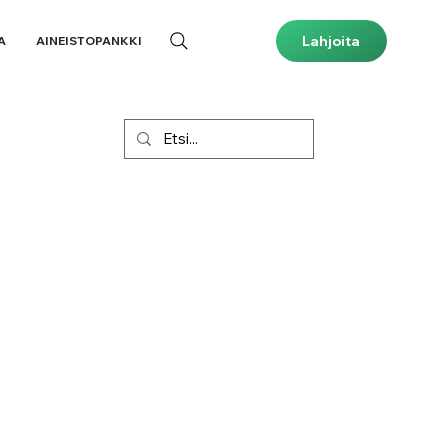
Lahjoita
A
AINEISTOPANKKI