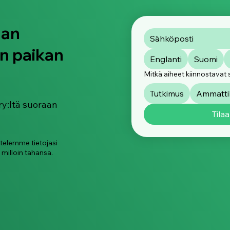
aan
n paikan
Englanti
Suomi
Mitkä aiheet kiinnostavat 
Tutkimus
Ammattik
ry:ltä suoraan
Tilaa
ttelemme tietojasi
 milloin tahansa.