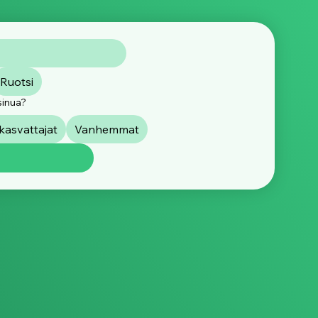
Ruotsi
sinua?
asvattajat
Vanhemmat