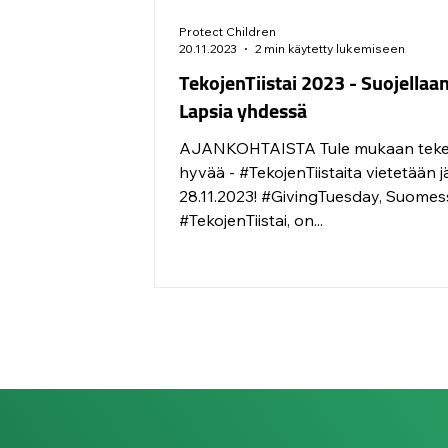
Protect Children
20.11.2023
2 min käytetty lukemiseen
TekojenTiistai 2023 - Suojellaa
Lapsia yhdessä
AJANKOHTAISTA Tule mukaan tek
hyvää - #TekojenTiistaita vietetään j
28.11.2023! #GivingTuesday, Suomes
#TekojenTiistai, on...