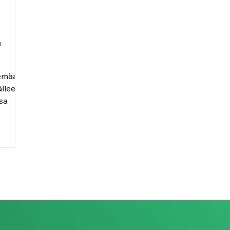
n
emään
älleen
sa