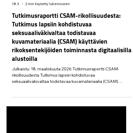
Protect Children
18.3.
2 min käytetty lukemiseen
Tutkimusraportti CSAM-rikollisuudesta:
Tutkimus lapsiin kohdistuvaa
seksuaaliväkivaltaa todistavaa
kuvamateriaalia (CSAM) käyttävien
rikoksentekijöiden toiminnasta digitaalisilla
alustoilla
Julkaistu: 18. maaliskuuta 2026 Tutkimusraportti CSAM-
rikollisuudesta Tutkimus lapsiin kohdistuvaa
seksuaaliväkivaltaa todistavaa kuvamateriaalia (CSAM)
käyttävien rikoksentekijöiden toiminnasta digitaalisilla
alustoilla Lataa liiteaineisto Viittaus: Protect Children. (2026).
CSAM Perpetrator Research Report: Findings from a Survey
of CSAM Perpetrators on Digital Platform Use and Design
(Tell Me More About Tech).
https://www.protectchildren.fi/en/post/tmat-csam-