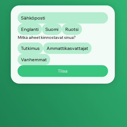
Tilaamalla uutiskirjeen annat suostumuksesi siihen, että
käsittelemme tietojasi
tietosuojaselosteemme
mukaisesti. Voit peruuttaa tilauksesi milloin tahansa.
Englanti
Suomi
Ruotsi
Mitkä aiheet kiinnostavat sinua?
Tutkimus
Ammattikasvattajat
Vanhemmat
Tilaa