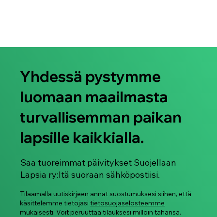
offender’s behaviours.
Yhdessä pystymme
luomaan maailmasta
turvallisemman paikan
lapsille kaikkialla.
Saa tuoreimmat päivitykset Suojellaan
Lapsia ry:ltä suoraan sähköpostiisi.