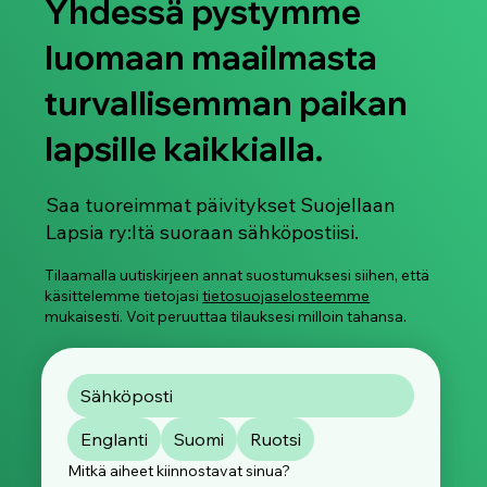
Yhdessä pystymme
luomaan maailmasta
turvallisemman paikan
lapsille kaikkialla.
Saa tuoreimmat päivitykset Suojellaan
Lapsia ry:ltä suoraan sähköpostiisi.
Tilaamalla uutiskirjeen annat suostumuksesi siihen, että
käsittelemme tietojasi
tietosuojaselosteemme
mukaisesti. Voit peruuttaa tilauksesi milloin tahansa.
Englanti
Suomi
Ruotsi
Mitkä aiheet kiinnostavat sinua?