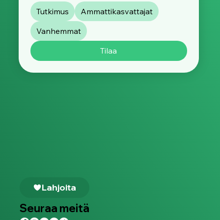
Tutkimus
Ammattikasvattajat
Vanhemmat
Tilaa
Lahjoita
Seuraa meitä