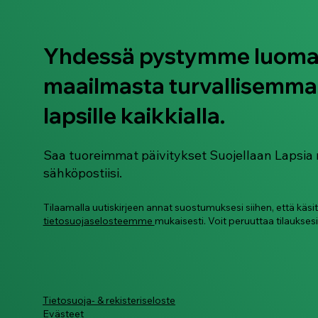
Yhdessä pystymme luom
maailmasta turvallisemma
Millä teoilla voi syyllistyä
rikokseen netissä?
lapsille kaikkialla.
Saa tuoreimmat päivitykset Suojellaan Lapsia 
sähköpostiisi.
Tilaamalla uutiskirjeen annat suostumuksesi siihen, että käsi
tietosuojaselosteemme
mukaisesti. Voit peruuttaa tilauksesi
Tietosuoja- & rekisteriseloste
Evästeet