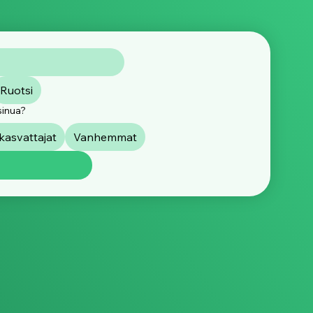
Ruotsi
sinua?
asvattajat
Vanhemmat