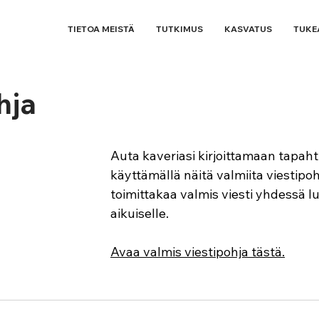
TIETOA MEISTÄ
TUTKIMUS
KASVATUS
TUKE
hja
Auta kaveriasi kirjoittamaan tapaht
käyttämällä näitä valmiita viestipohj
toimittakaa valmis viesti yhdessä lu
aikuiselle.
Avaa valmis viestipohja tästä.