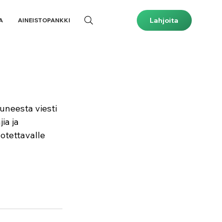
Lahjoita
A
AINEISTOPANKKI
uneesta viesti 
ia ja 
otettavalle 