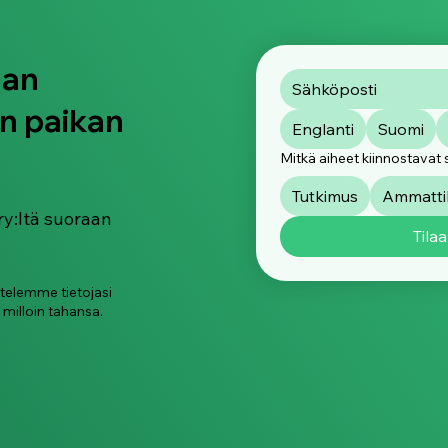
aan
n paikan
Englanti
Suomi
Mitkä aiheet kiinnostavat 
Tutkimus
Ammattik
ry:ltä suoraan
Tilaa
ttelemme tietojasi
 milloin tahansa.