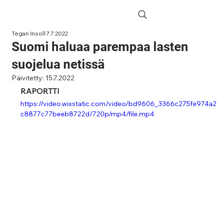
Tegan Insoll
7.7.2022
Suomi haluaa parempaa lasten
suojelua netissä
Päivitetty:
15.7.2022
RAPORTTI
https://video.wixstatic.com/video/bd9606_3366c275fe974a2
c8877c77beeb8722d/720p/mp4/file.mp4