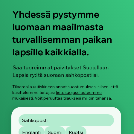
Yhdessä pystymme
luomaan maailmasta
turvallisemman paikan
lapsille kaikkialla.
Jaa kokemuksesi: Osallistu
kansainväliseen kyselyymme
kuvapohjaisesta seksuaaliväkivallasta
Saa tuoreimmat päivitykset Suojellaan
Lapsia ry:ltä suoraan sähköpostiisi.
Tilaamalla uutiskirjeen annat suostumuksesi siihen, että
käsittelemme tietojasi
tietosuojaselosteemme
mukaisesti. Voit peruuttaa tilauksesi milloin tahansa.
Englanti
Suomi
Ruotsi