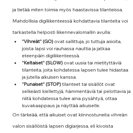
ja tietää miten toimia myös haastavissa tilanteissa. 
Mahdollisia digiliikenteessä kohdattavia tilanteita voi 
tarkastella helposti liikennevalomallin avulla: 
“Vihreät” (GO) 
ovat sallittuja, jo tuttuja asioita, 
joista lapsi voi rauhassa nauttia ja jatkaa 
eteenpäin digiliikenteessä. 
“Keltaiset” (SLOW)
 ovat uusia tai mietityttäviä 
tilanteita, joita kohdatessa lapsen tulee hidastaa 
ja jutella aikuisen kanssa. 
”Punaiset” (STOP)
 tilanteet tai sisällöt ovat 
selkeästi kiellettyjä, hämmentäviä tai pelottavia ja 
niitä kohdatessa tulee aina pysähtyä, ottaa 
kuvakaappaus ja näyttää aikuiselle.  
On tärkeää, että aikuiset ovat kiinnostuneita vihreän 
valon sisällöistä lapsen digiarjessa, eli kivoista 