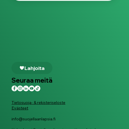
Lahjoita
Seuraa meitä
Tietosuoja- & rekisteriseloste
Evästeet
info@suojellaanlapsia.fi