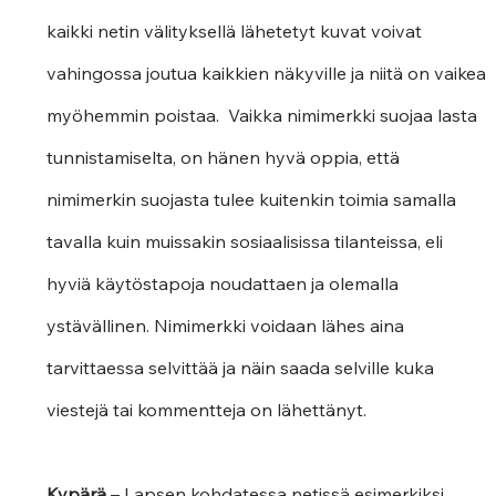
kaikki netin välityksellä lähetetyt kuvat voivat 
vahingossa joutua kaikkien näkyville ja niitä on vaikea 
myöhemmin poistaa.  Vaikka nimimerkki suojaa lasta 
tunnistamiselta, on hänen hyvä oppia, että 
nimimerkin suojasta tulee kuitenkin toimia samalla 
tavalla kuin muissakin sosiaalisissa tilanteissa, eli 
hyviä käytöstapoja noudattaen ja olemalla 
ystävällinen. Nimimerkki voidaan lähes aina 
tarvittaessa selvittää ja näin saada selville kuka 
viestejä tai kommentteja on lähettänyt. 
Kypärä 
– Lapsen kohdatessa netissä esimerkiksi 