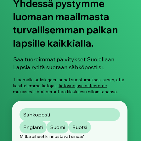
Yhdessä pystymme
luomaan maailmasta
turvallisemman paikan
lapsille kaikkialla.
Saa tuoreimmat päivitykset Suojellaan
Lapsia ry:ltä suoraan sähköpostiisi.
Tilaamalla uutiskirjeen annat suostumuksesi siihen, että
käsittelemme tietojasi
tietosuojaselosteemme
mukaisesti. Voit peruuttaa tilauksesi milloin tahansa.
Englanti
Suomi
Ruotsi
Mitkä aiheet kiinnostavat sinua?