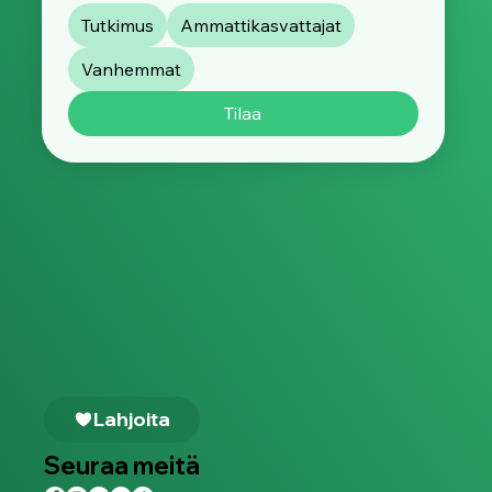
Tutkimus
Ammattikasvattajat
Vanhemmat
Tilaa
Lahjoita
Seuraa meitä