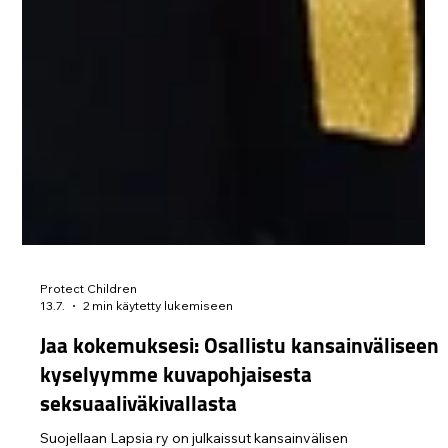
Protect Children
13.7.
2 min käytetty lukemiseen
Jaa kokemuksesi: Osallistu kansainväliseen
kyselyymme kuvapohjaisesta
seksuaaliväkivallasta