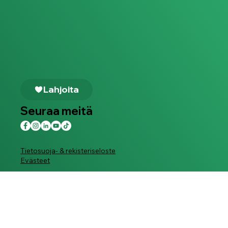
Lahjoita
Seuraa meitä
Tietosuoja- & rekisteriseloste
Evästeet
info@suojellaanlapsia.fi
Hakeaksesi Suojellaan Lapsia ry:n jäseneksi ole
yhteydessä toiminnanjohtajaamme
Nina Vaaranen-