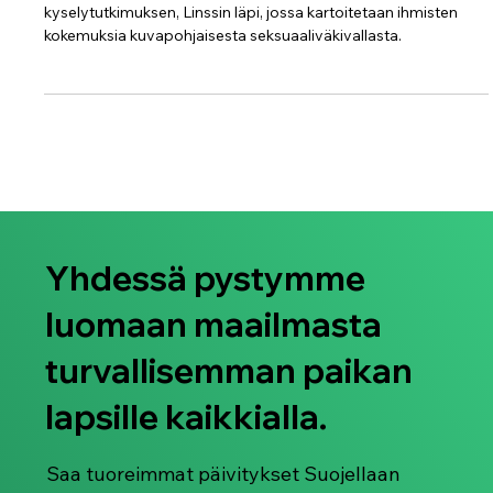
Suojellaan Lapsia ry on julkaissut kansainvälisen
kyselytutkimuksen, Linssin läpi, jossa kartoitetaan ihmisten
kokemuksia kuvapohjaisesta seksuaaliväkivallasta.
Yhdessä pystymme
luomaan maailmasta
turvallisemman paikan
lapsille kaikkialla.