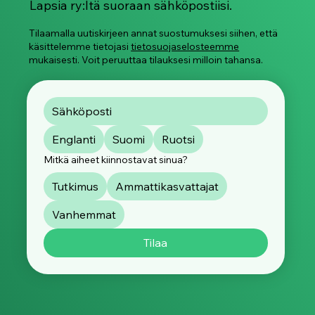
Saa tuoreimmat päivitykset Suojellaan
Lapsia ry:ltä suoraan sähköpostiisi.
Tilaamalla uutiskirjeen annat suostumuksesi siihen, että
käsittelemme tietojasi
tietosuojaselosteemme
mukaisesti. Voit peruuttaa tilauksesi milloin tahansa.
Englanti
Suomi
Ruotsi
Mitkä aiheet kiinnostavat sinua?
Tutkimus
Ammattikasvattajat
Vanhemmat
Tilaa