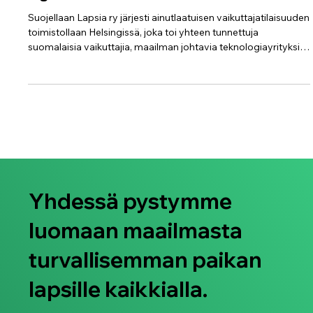
vaikuttajatilaisuuden lasten
digiturvallisuuden edistämiseksi!
Suojellaan Lapsia ry järjesti ainutlaatuisen vaikuttajatilaisuuden
toimistollaan Helsingissä, joka toi yhteen tunnettuja
suomalaisia vaikuttajia, maailman johtavia teknologiayrityksiä
sekä tietoliikennekonserneja lasten ja perheiden
digiturvallisuuden edistämiseksi. Tilaisuudessa keskusteltiin
lasten digiturvallisuuden ja vastuullisen vaikuttamisen
merkityksestä lasten suojelun edistämiselle.
Yhdessä pystymme
luomaan maailmasta
turvallisemman paikan