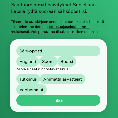
lapsille kaikkialla.
Saa tuoreimmat päivitykset Suojellaan
Lapsia ry:ltä suoraan sähköpostiisi.
Tilaamalla uutiskirjeen annat suostumuksesi siihen, että
käsittelemme tietojasi
tietosuojaselosteemme
mukaisesti. Voit peruuttaa tilauksesi milloin tahansa.
Englanti
Suomi
Ruotsi
Mitkä aiheet kiinnostavat sinua?
Tutkimus
Ammattikasvattajat
Vanhemmat
Tilaa