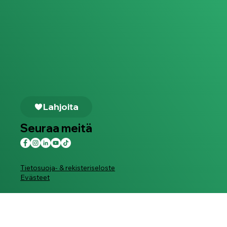
Lahjoita
Seuraa meitä
Tietosuoja- & rekisteriseloste
Evästeet
info@suojellaanlapsia.fi