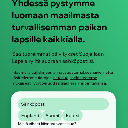
Yhdessä pystymme
luomaan maailmasta
turvallisemman paikan
lapsille kaikkialla.
Saa tuoreimmat päivitykset Suojellaan
Lapsia ry:ltä suoraan sähköpostiisi.
Tilaamalla uutiskirjeen annat suostumuksesi siihen, että
käsittelemme tietojasi
tietosuojaselosteemme
mukaisesti. Voit peruuttaa tilauksesi milloin tahansa.
Englanti
Suomi
Ruotsi
Mitkä aiheet kiinnostavat sinua?