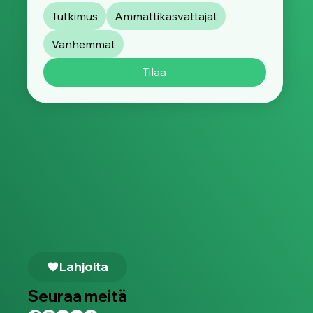
Tutkimus
Ammattikasvattajat
Vanhemmat
Tilaa
Lahjoita
Seuraa meitä