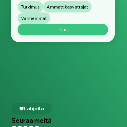
Englanti
Suomi
Ruotsi
Mitkä aiheet kiinnostavat sinua?
Tutkimus
Ammattikasvattajat
Vanhemmat
Tilaa
Lahjoita