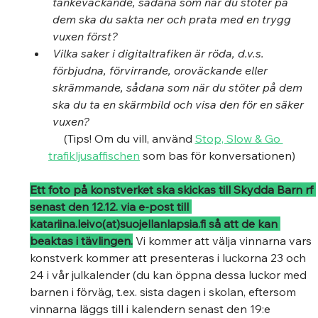
tankeväckande, sådana som när du stöter på 
dem ska du sakta ner och prata med en trygg 
vuxen först?  
Vilka saker i digitaltrafiken är röda, d.v.s. 
förbjudna, förvirrande, oroväckande eller 
skrämmande, sådana som när du stöter på dem 
ska du ta en skärmbild och visa den för en säker 
vuxen?  
(Tips! Om du vill, använd 
Stop, Slow & Go 
trafikljusaffischen
 som bas för konversationen) 
Ett foto på konstverket ska skickas till Skydda Barn rf 
senast den 12.12. via e-post till 
katariina.leivo(at)suojellanlapsia.fi så att de kan 
beaktas i tävlingen.
Vi kommer att välja vinnarna vars 
konstverk kommer att presenteras i luckorna 23 och 
24 i vår julkalender (du kan öppna dessa luckor med 
barnen i förväg, t.ex. sista dagen i skolan, eftersom 
vinnarna läggs till i kalendern senast den 19:e 