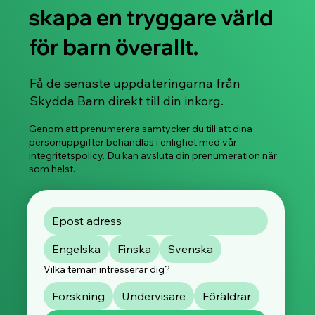
skapa en tryggare värld
för barn överallt.
Svenskspråkiga Stop, Slow & Go™ -
Få de senaste uppdateringarna från
distansworkshoppar som främjar barnens
Skydda Barn direkt till din inkorg.
känslo- och säkerhetsfärdigheter börjar i
januari 2026!
Genom att prenumerera samtycker du till att dina
personuppgifter behandlas i enlighet med vår
integritetspolicy
. Du kan avsluta din prenumeration när
som helst.
Engelska
Finska
Svenska
Vilka teman intresserar dig?
Forskning
Undervisare
Föräldrar