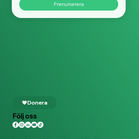
Prenumerera
Donera
Följ oss