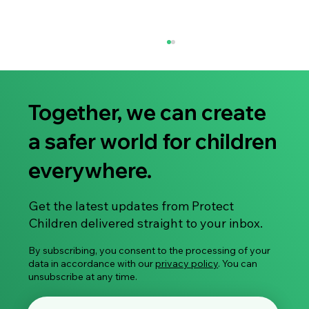
Together, we can create
a safer world for children
everywhere.
Statement: Online child sexual abuse and
Get the latest updates from Protect
exploitation in France: Experiences of
Children delivered straight to your inbox.
survivors and insights from offenders
By subscribing, you consent to the processing of your
data in accordance with our
privacy policy
. You can
unsubscribe at any time.