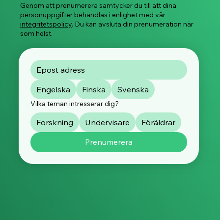
Genom att prenumerera samtycker du till att dina
personuppgifter behandlas i enlighet med vår
integritetspolicy
. Du kan avsluta din prenumeration när
som helst.
Engelska
Finska
Svenska
Vilka teman intresserar dig?
Forskning
Undervisare
Föräldrar
Prenumerera