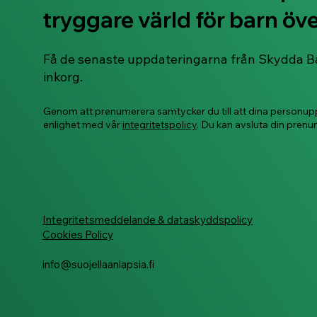
Du Är Tillräckligt: En
tryggare värld för barn över
Stödjande Guide för
Föräldrar vars Barn Utsatts
för Sexuellt Våld (alla
Få de senaste uppdateringarna från Skydda Barn
språkversioner)
inkorg.
Genom att prenumerera samtycker du till att dina personupp
enlighet med vår
integritetspolicy
. Du kan avsluta din prenu
Integritetsmeddelande & dataskyddspolicy
Cookies Policy
info@suojellaanlapsia.fi