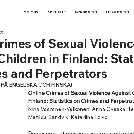
OM OSS
AKTUELLT
FORSKNING
UTBILDNING
022
rimes of Sexual Violen
hildren in Finland: Stat
s and Perpetrators
 PÅ ENGELSKA OCH FINSKA)
Online Crimes of Sexual Violence Against C
Finland: Statistics on Crimes and Perpetra
Nina Vaaranen-Valkonen, Anna Ovaska, Teg
Matilda Sandvik, Katariina Leivo
Denna rapport presenterar de senaste stat