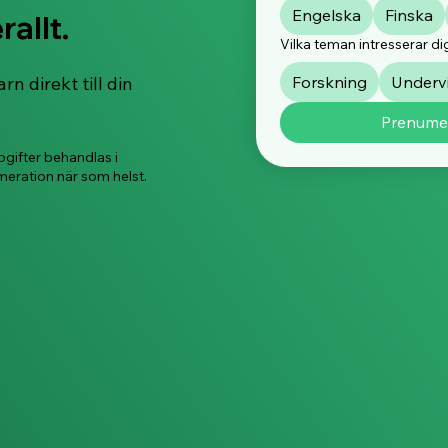
Skyddandet av barn och
Our 
Engelska
Finska
allt.
unga på digitala
Repo
plattformar
Vilka teman intresserar di
 direkt till din
Forskning
Underv
Prenume
gifter behandlas i
meration när som helst.