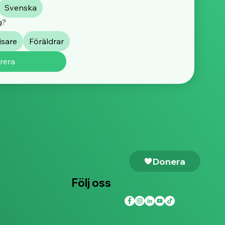
Voice Male Survivors
Svenska
rt
g?
isare
Föräldrar
rera
Donera
Följ oss