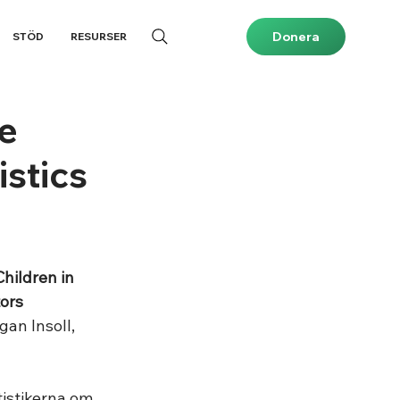
Donera
STÖD
RESURSER
ce
istics
hildren in 
tors
an Insoll, 
istikerna om 