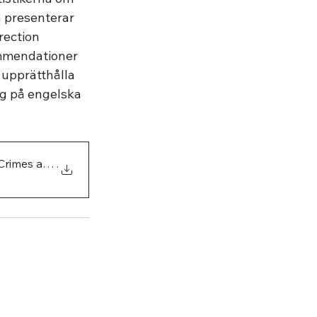
 presenterar 
rection 
mmendationer 
 upprätthålla 
ig på engelska 
 Crimes and Per
.