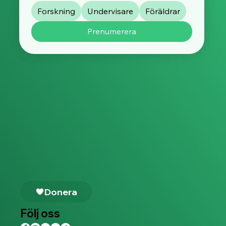
Forskning
Undervisare
Föräldrar
Prenumerera
Donera
Följ oss