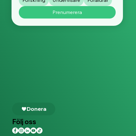
Forskning
Undervisare
Föräldrar
Prenumerera
Donera
Följ oss