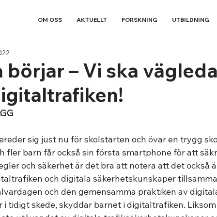
OM OSS
AKTUELLT
FORSKNING
UTBILDNING
022
 börjar – Vi ska vägled
igitaltrafiken!
ÄGG
reder sig just nu för skolstarten och övar en trygg sko
h fler barn får också sin första smartphone för att säkr
gler och säkerhet är det bra att notera att det också är 
gitaltrafiken och digitala säkerhetskunskaper tillsamm
talvardagen och den gemensamma praktiken av digital
 tidigt skede, skyddar barnet i digitaltrafiken. Liksom