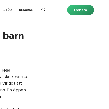
Donera
STÖD
RESURSER
a barn
lresa 
a skolresorna. 
viktigt att 
ans. En öppen 
a 
 