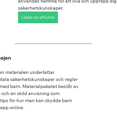
användas hemma för att öva och upprepa digi
säkerhetskunskaper.
Ladda ner affischen
ejen
n materialen underlättar 
itala säkerhetskunskaper och regler 
 med barn. Materialpaketet består av 
 och en skild anvisning som 
 tips för hur man kan skydda barn 
epp online. 