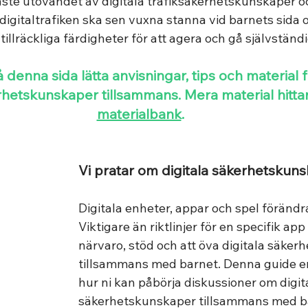
ste utövandet av digitala trafiksäkerhetskunskaper oc
digitaltrafiken ska sen vuxna stanna vid barnets sida 
 tillräckliga färdigheter för att agera och gå självständi
rhetskunskaper tillsammans. Mera material hittar 
materialbank
.
Vi pratar om digitala säkerhetskun
Digitala enheter, appar och spel förändra
Viktigare än riktlinjer för en specifik app
närvaro, stöd och att öva digitala säker
tillsammans med barnet. Denna guide erb
hur ni kan påbörja diskussioner om digit
säkerhetskunskaper tillsammans med ba