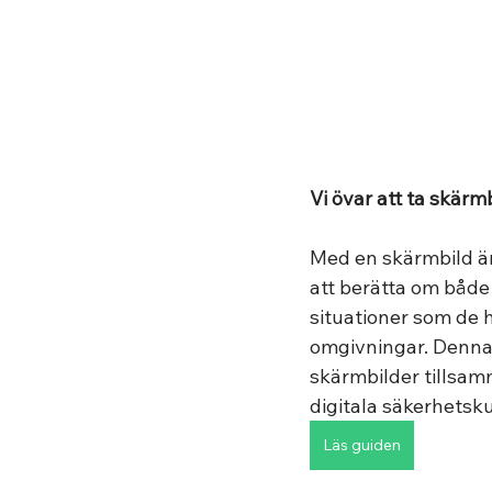
Vi övar att ta skärm
Med en skärmbild är 
att berätta om både
situationer som de ha
omgivningar. Denna g
skärmbilder tillsam
digitala säkerhetsk
Läs guiden