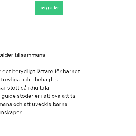
Läs guiden
bilder tillsammans
det betydligt lättare för barnet 
 trevliga och obehagliga 
r stött på i digitala 
uide stöder er i att öva att ta 
mans och att uveckla barns 
unskaper.