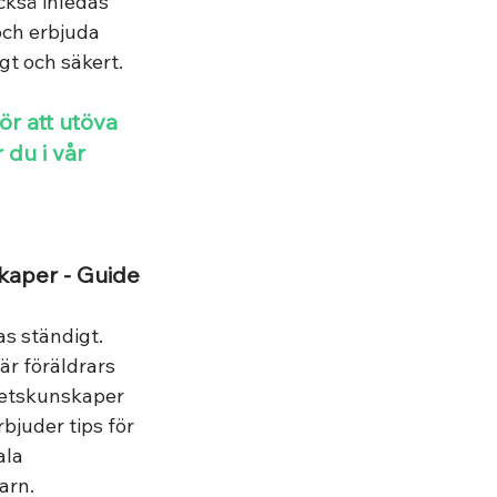
kså inledas 
och erbjuda 
gt och säkert.  
du i vår 
skaper - Guide
s ständigt. 
 är föräldrars 
hetskunskaper 
juder tips för 
ala 
rn. 