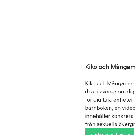
Kiko och Mångam
Kiko och Mångameje
diskussioner om dig
för digitala enheter
barnboken, en video
innehåller konkreta
från sexuella övergr
Ladda ner materialen