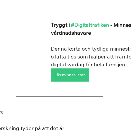
Tryggt i 
#Digitaltrafiken
 - Minnes
vårdnadshavare
Denna korta och tydliga minneslis
6 lätta tips som hjälper att framf
digital vardag för hela familjen.
Läs minneslistan
ts
skning tyder på att det är 