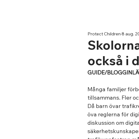
Protect Children
8 aug. 2
Skolorna
också i d
GUIDE/BLOGGINL
Många familjer förbe
tillsammans. Fler oc
Då barn övar trafikre
öva reglerna för di
diskussion om digi
säkerhetskunskaper i