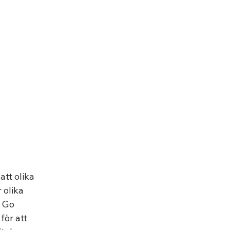
tt olika 
 olika 
 Go 
ör att 