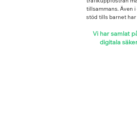
trafikuppfostran må
tillsammans. Även i 
stöd tills barnet har
 Vi har samlat på denna sida lätta anvisningar, tips och material för att utöva 
digitala säke