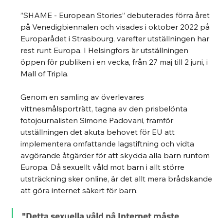
”SHAME - European Stories” debuterades förra året 
på Venedigbiennalen och visades i oktober 2022 på 
Europarådet i Strasbourg, varefter utställningen har 
rest runt Europa. I Helsingfors är utställningen 
öppen för publiken i en vecka, från 27 maj till 2 juni, i 
Mall of Tripla. 
Genom en samling av överlevares 
vittnesmålsporträtt, tagna av den prisbelönta 
fotojournalisten Simone Padovani, framför 
utställningen det akuta behovet för EU att 
implementera omfattande lagstiftning och vidta 
avgörande åtgärder för att skydda alla barn runtom 
Europa. Då sexuellt våld mot barn i allt större 
utsträckning sker online, är det allt mera brådskande 
att göra internet säkert för barn.  
"Detta sexuella våld på Internet måste 