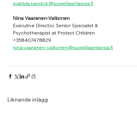
matilda.sandvik@suojellaanlapsia.fi
Nina Vaaranen-Valkonen
Executive Director, Senior Specialist & 
Psychotherapist at Protect Children  
+358407478829  
nina.vaaranen-valkonen@suojellaanlapsia.fi
Liknande inlägg