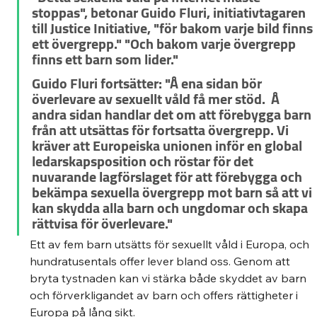
stoppas", betonar Guido Fluri, initiativtagaren 
till Justice Initiative, "för bakom varje bild finns 
ett övergrepp." "Och bakom varje övergrepp 
finns ett barn som lider." 
Guido Fluri fortsätter: "Å ena sidan bör 
överlevare av sexuellt våld få mer stöd.  Å 
andra sidan handlar det om att förebygga barn 
från att utsättas för fortsatta övergrepp. Vi 
kräver att Europeiska unionen inför en global 
ledarskapsposition och röstar för det 
nuvarande lagförslaget för att förebygga och 
bekämpa sexuella övergrepp mot barn så att vi 
kan skydda alla barn och ungdomar och skapa 
rättvisa för överlevare." 
Ett av fem barn utsätts för sexuellt våld i Europa, och 
hundratusentals offer lever bland oss. Genom att 
bryta tystnaden kan vi stärka både skyddet av barn 
och förverkligandet av barn och offers rättigheter i 
Europa på lång sikt. 