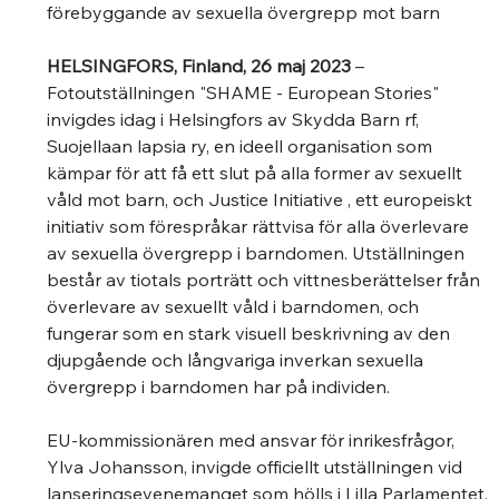
förebyggande av sexuella övergrepp mot barn 
HELSINGFORS, Finland, 26 maj 2023
 – 
Fotoutställningen "SHAME - European Stories" 
invigdes idag i Helsingfors av Skydda Barn rf, 
Suojellaan lapsia ry, en ideell organisation som 
kämpar för att få ett slut på alla former av sexuellt 
våld mot barn, och Justice Initiative , ett europeiskt 
initiativ som förespråkar rättvisa för alla överlevare 
av sexuella övergrepp i barndomen. Utställningen 
består av tiotals porträtt och vittnesberättelser från 
överlevare av sexuellt våld i barndomen, och 
fungerar som en stark visuell beskrivning av den 
djupgående och långvariga inverkan sexuella 
övergrepp i barndomen har på individen. 
EU-kommissionären med ansvar för inrikesfrågor, 
Ylva Johansson, invigde officiellt utställningen vid 
lanseringsevenemanget som hölls i Lilla Parlamentet, 