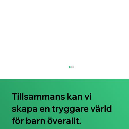
Tillsammans kan vi
skapa en tryggare värld
för barn överallt.