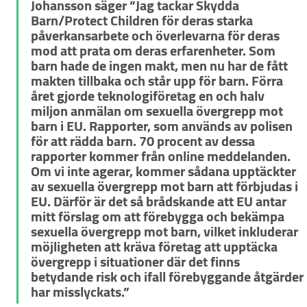
Johansson säger ”Jag tackar Skydda 
Barn/Protect Children för deras starka 
påverkansarbete och överlevarna för deras 
mod att prata om deras erfarenheter. Som 
barn hade de ingen makt, men nu har de fått 
makten tillbaka och står upp för barn. Förra 
året gjorde teknologiföretag en och halv 
miljon anmälan om sexuella övergrepp mot 
barn i EU. Rapporter, som används av polisen 
för att rädda barn. 70 procent av dessa 
rapporter kommer från online meddelanden. 
Om vi inte agerar, kommer sådana upptäckter 
av sexuella övergrepp mot barn att förbjudas i 
EU. Därför är det så brådskande att EU antar 
mitt förslag om att förebygga och bekämpa 
sexuella övergrepp mot barn, vilket inkluderar 
möjligheten att kräva företag att upptäcka 
övergrepp i situationer där det finns 
betydande risk och ifall förebyggande åtgärder 
har misslyckats.” 